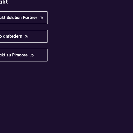
akt
akt Solution Partner
 anfordern
akt zu Pimcore