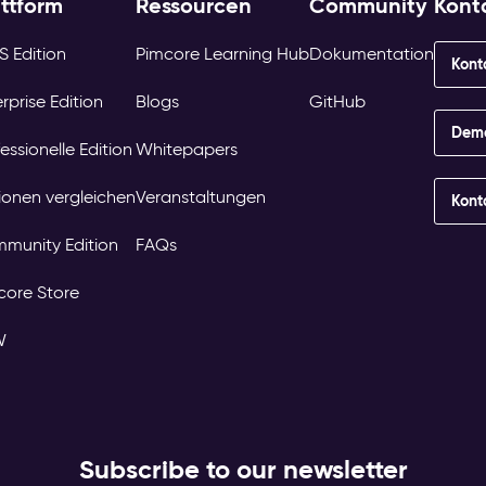
attform
Ressourcen
Community
Kont
S Edition
Pimcore Learning Hub
Dokumentation
Kont
rprise Edition
Blogs
GitHub
Demo
essionelle Edition
Whitepapers
tionen vergleichen
Veranstaltungen
Kont
munity Edition
FAQs
core Store
W
Subscribe to our newsletter