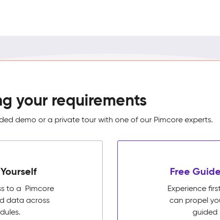
ng your requirements
ed demo or a private tour with one of our Pimcore experts.
Yourself
Free Guide
ss to a Pimcore
Experience fi
ed data across
can propel yo
dules.
guided 