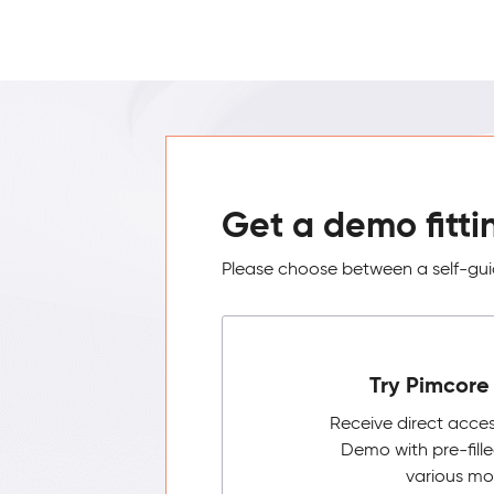
Get a demo fitti
Please choose between a self-guid
Try Pimcore 
Receive direct acce
Demo with pre-fill
various mo