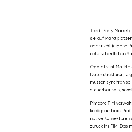
Third-Party Market
sie auf Marktplätze
oder nicht (eigene B
unterschiedlichen St
Operativ ist Marktp
Datenstrukturen, ei
müssen synchron sein
steuerbar sein, son
Pimcore PIM verwalte
konfigurierbare Prof
native Konnektoren 
zurück ins PIM. Das