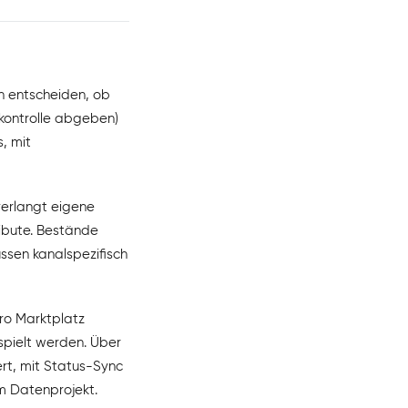
n entscheiden, ob
nkontrolle abgeben)
, mit
verlangt eigene
ibute. Bestände
üssen kanalspezifisch
Pro Marktplatz
espielt werden. Über
rt, mit Status-Sync
um Datenprojekt.