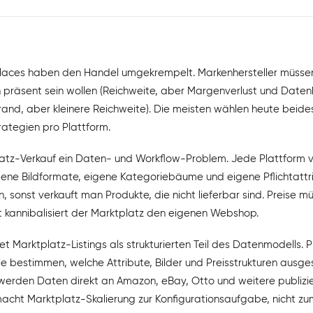
places haben den Handel umgekrempelt. Markenhersteller müsse
n präsent sein wollen (Reichweite, aber Margenverlust und Date
rand, aber kleinere Reichweite). Die meisten wählen heute beides
rategien pro Plattform.
latz-Verkauf ein Daten- und Workflow-Problem. Jede Plattform 
gene Bildformate, eigene Kategoriebäume und eigene Pflichtattr
, sonst verkauft man Produkte, die nicht lieferbar sind. Preise m
st kannibalisiert der Marktplatz den eigenen Webshop.
t Marktplatz-Listings als strukturierten Teil des Datenmodells. 
ile bestimmen, welche Attribute, Bilder und Preisstrukturen ausg
werden Daten direkt an Amazon, eBay, Otto und weitere publizie
 macht Marktplatz-Skalierung zur Konfigurationsaufgabe, nicht z