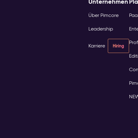
Unternehmen
Pl
Über Pimcore
Paa
Leadership
Ente
Prof
Karriere
Hiring
Edi
Com
Pim
NE