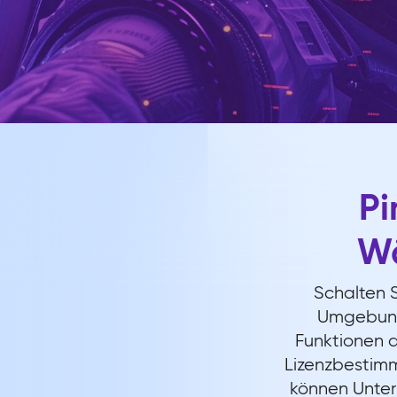
Pi
Wä
Schalten S
Umgebunge
Funktionen 
Lizenzbestim
können Untern