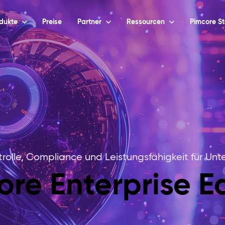
dukte
Preise
Partner
Ressourcen
Pimcore St
trolle, Compliance und Leistungsfähigkeit für U
ore Enterprise Ed