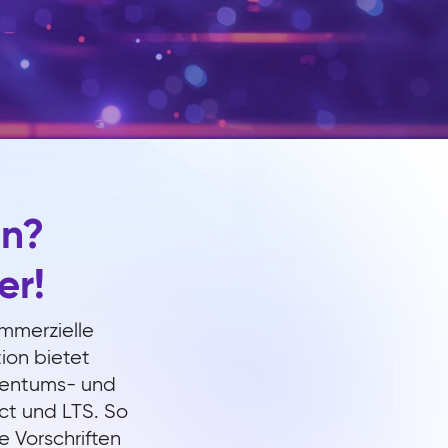
en?
er!
ommerzielle
ion bietet
gentums- und
t und LTS. So
e Vorschriften