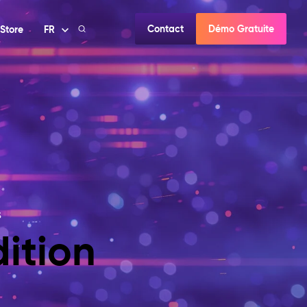
Contact
Démo Gratuite
Store
FR
s
ition