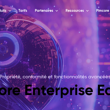
uits
Tarifs
Partenaires
Ressources
Pimcore 
Propriété, conformité et fonctionnalités avancée
ore Enterprise Ed