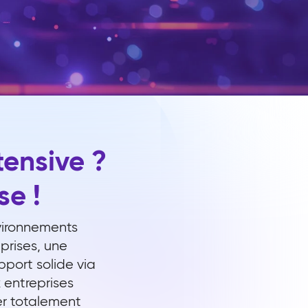
tensive ?
se !
vironnements
prises, une
pport solide via
 entreprises
er totalement