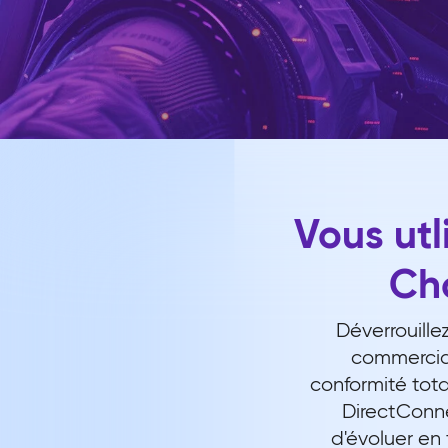
Vous utl
Cho
Déverrouill
commerciau
conformité tota
DirectConne
d'évoluer en