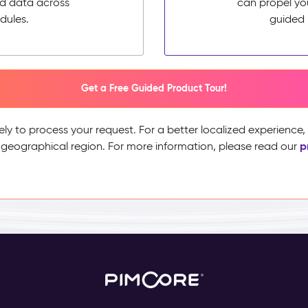
ed data across
can propel yo
dules.
guided 
Get a Free Guided Product Tour!
ely to process your request. For a better localized experience
p
 geographical region. For more information, please read our