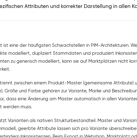
zifischen Attributen und korrekter Darstellung in allen K
ist eine der häufigsten Schwachstellen in PIM-Architekturen. We
kte modelliert, dupliziert Stammdaten und produziert Inkonsiste
ten zu generisch modelliert, kann sie auf Marktplätzen nicht kor
keit.
ur trennt zwischen einem Produkt-Master (gemeinsame Attribute) 
ute). Größe und Farbe gehören zur Variante, Marke und Beschreibu
ür, dass eine Änderung am Master automatisch in allen Variante
gt werden muss.
tzt Varianten als nativen Strukturbestandteil. Master und Variant
dell, geerbte Attribute lassen sich pro Variante überschreibe
verhindern Inkonsistenzen. Beim Export in Webshop, Marktplatz od