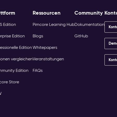
attform
Ressourcen
Community
Kont
S Edition
Pimcore Learning Hub
Dokumentation
Kont
rprise Edition
Blogs
GitHub
Demo
essionelle Edition
Whitepapers
tionen vergleichen
Veranstaltungen
Kont
munity Edition
FAQs
core Store
W