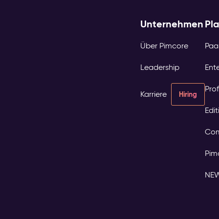
Unternehmen
Pl
Über Pimcore
Paa
Leadership
Ente
Prof
Karriere
Hiring
Edi
Com
Pim
NE