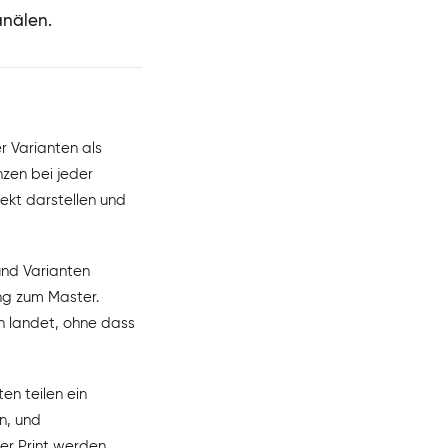
anälen.
r Varianten als
nzen bei jeder
rekt darstellen und
und Varianten
ng zum Master.
n landet, ohne dass
en teilen ein
n, und
er Print werden