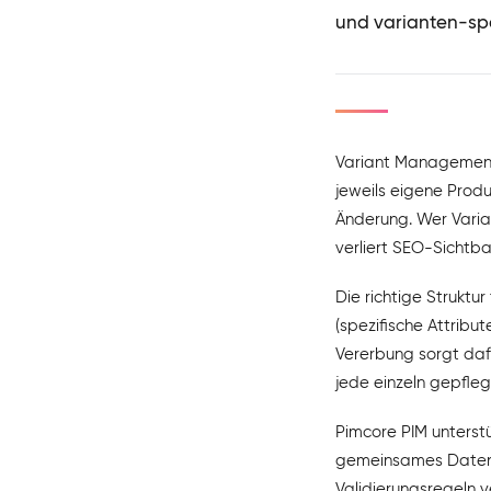
und varianten-spe
Variant Management 
jeweils eigene Produ
Änderung. Wer Varian
verliert SEO-Sichtbar
Die richtige Strukt
(spezifische Attrib
Vererbung sorgt daf
jede einzeln gepfle
Pimcore PIM unterstü
gemeinsames Datenmo
Validierungsregeln 