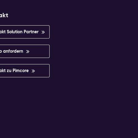
akt
akt Solution Partner
 anfordern
akt zu Pimcore