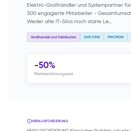
Elektro-Großhändler und Systempartner für
300 engagierte Mitarbeiter - Gesamtumsatz:
Weder alte IT-Silos noch starre Le…
Großhandel und Distribution
DXP/CMS
PIM/MDM
-50%
Markteinführungszeit
HERAUSFORDERUNG
HERAUSFORDERUNG Klassisches Problem: robuste Syst