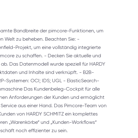
amte Bandbreite der pimcore-Funktionen, um
en Welt zu beheben. Beachten Sie: -
field-Projekt, um eine vollständig integrierte
imcore zu schaffen. - Decken Sie aktuelle und
ab. Das Datenmodell wurde speziell für HARDY
ktdaten und Inhalte sind verknüpft. - B2B-
RP-Systemen: OCI; IDS; UGL - ElasticSearch-
maschine Das Kundenbeleg-Cockpit für alle
egenen Anforderungen der Kunden und ermöglicht
n Service aus einer Hand. Das Pimcore-Team von
e Kunden von HARDY SCHMITZ ein komplettes
eren „Warenkörbe“ und „Kunden-Workflows“
häft noch effizienter zu sein.