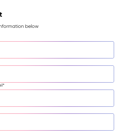
t
information below
il
*