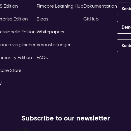
S Edition
Pimcore Learning Hub
Dokumentation
Kont
rprise Edition
Blogs
GitHub
Demo
essionelle Edition
Whitepapers
tionen vergleichen
Veranstaltungen
Kont
munity Edition
FAQs
core Store
W
Subscribe to our newsletter
Email
*