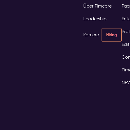
Über Pimcore
Paa
Leadership
Ente
Prof
Karriere
Hiring
Edi
Com
Pim
NE