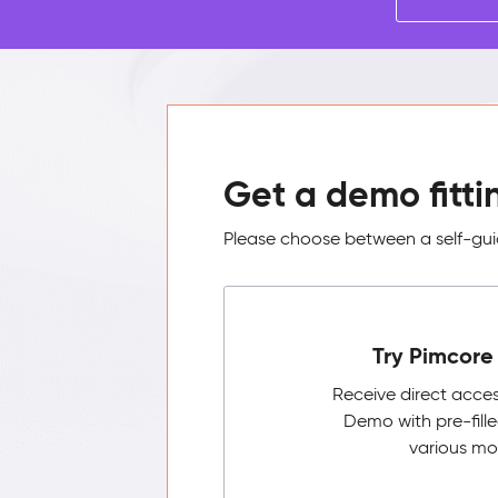
Get a demo fitti
Please choose between a self-guid
Try Pimcore 
Receive direct acce
Demo with pre-fill
various mo