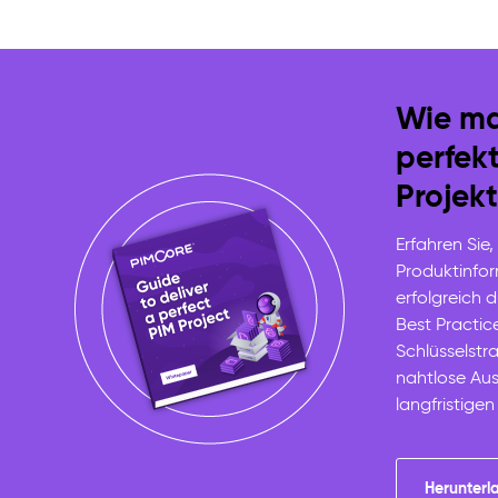
Wie ma
perfek
Projekt
Erfahren Sie,
Produktinf
erfolgreich 
Best Practic
Schlüsselstra
nahtlose Au
langfristigen
Herunterl