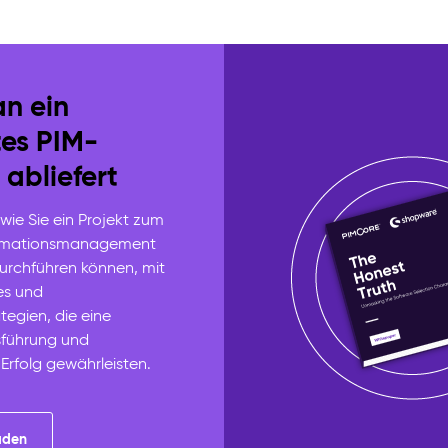
n ein
tes PIM-
 abliefert
 wie Sie ein Projekt zum
ormationsmanagement
durchführen können, mit
es und
tegien, die eine
sführung und
 Erfolg gewährleisten.
aden