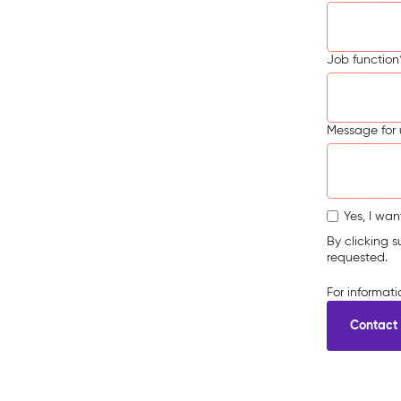
Job function
Message for 
Yes, I wan
By clicking 
requested.
For informat