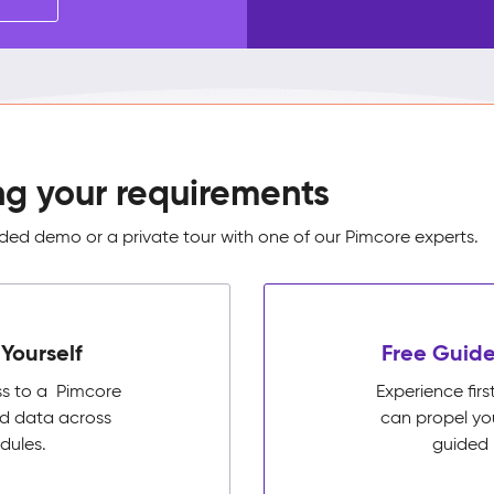
ng your requirements
ed demo or a private tour with one of our Pimcore experts.
Yourself
Free Guide
ss to a Pimcore
Experience fi
ed data across
can propel yo
dules.
guided 