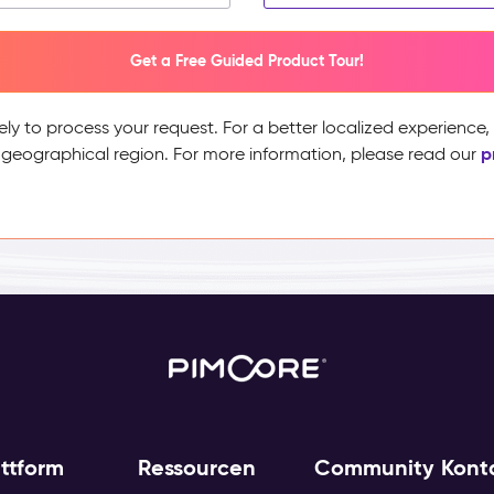
Get a Free Guided Product Tour!
ely to process your request. For a better localized experience
p
 geographical region. For more information, please read our
attform
Ressourcen
Community
Kont