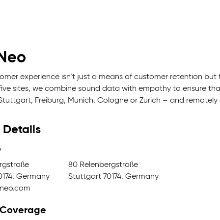
-Neo
tomer experience isn’t just a means of customer retention bu
five sites, we combine sound data with empathy to ensure that
Stuttgart, Freiburg, Munich, Cologne or Zurich – and remotel
 Details
o
rgstraße
80 Relenbergstraße
70174, Germany
Stuttgart 70174, Germany
-neo.com
 Coverage