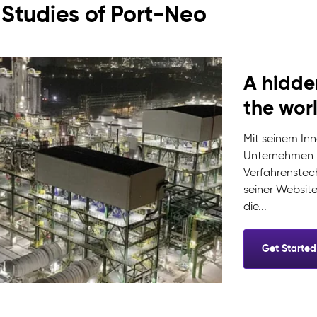
Studies of Port-Neo
A hidde
the wor
Mit seinem Inn
Unternehmen B
Verfahrenstech
seiner Website
die...
Get Started