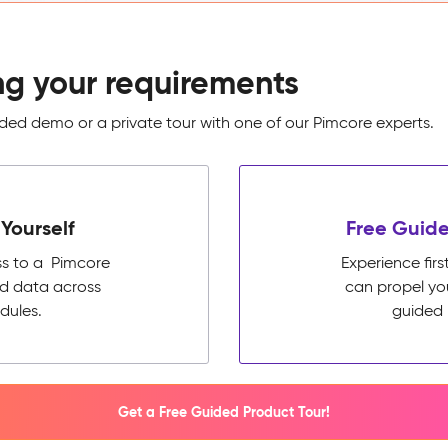
ng your requirements
ed demo or a private tour with one of our Pimcore experts.
Yourself
Free Guide
ss to a Pimcore
Experience fi
ed data across
can propel yo
dules.
guided 
Get a Free Guided Product Tour!