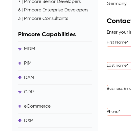
7 | Pimcore Senior Developers
Germany
6 | Pimcore Enterprise Developers
3 | Pimcore Consultants
Contac
Enter your 
Pimcore Capabilities
First Name
*
MDM
PIM
Last name
*
DAM
Business Ema
CDP
eCommerce
Phone
*
DXP