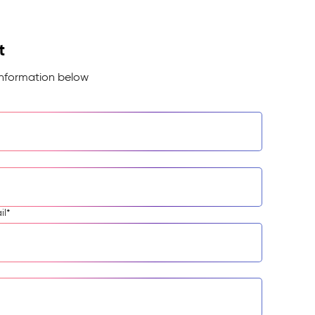
t
information below
il
*