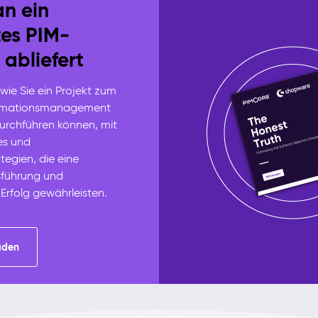
n ein
tes PIM-
 abliefert
 wie Sie ein Projekt zum
ormationsmanagement
durchführen können, mit
es und
tegien, die eine
sführung und
 Erfolg gewährleisten.
aden