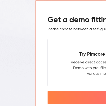
Get a demo fitti
Please choose between a self-guid
Try Pimcore 
Receive direct acce
Demo with pre-fill
various mo