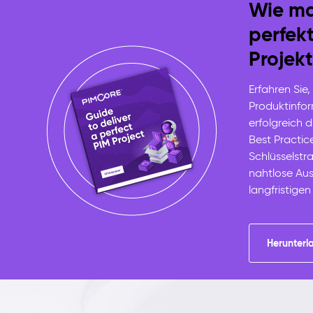
Wie ma
perfek
Projekt
Erfahren Sie,
Produktinf
erfolgreich 
Best Practic
Schlüsselstra
nahtlose Au
langfristigen
Herunterl