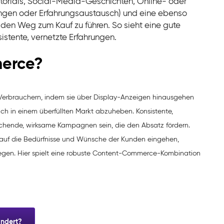
Tutorials, Social-Media-Geschichten, Online- oder
ungen oder Erfahrungsaustausch) und eine ebenso
f den Weg zum Kauf zu führen. So sieht eine gute
tente, vernetzte Erfahrungen.
merce?
n Verbrauchern, indem sie über Display-Anzeigen hinausgehen
h in einem überfüllten Markt abzuheben. Konsistente,
hende, wirksame Kampagnen sein, die den Absatz fördern.
 auf die Bedürfnisse und Wünsche der Kunden eingehen,
regen. Hier spielt eine robuste Content-Commerce-Kombination
ändert?