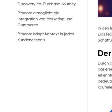
Discovery-to-Purchase Journey
Pimcore ermöglicht die
Integration von Marketing und
Commerce
In den 
Pimcore bringt Kontext in jedes
Das lie
Kundenerlebnis
Schaffu
Der
Durch d
basiere
erkennt
bedeuts
Kauferl