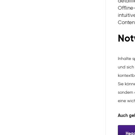
detaill
Offline
intuiti
Content
Not
Inhalte 
und sich
kontextb
Sie könn
sondern 
eine wich
Auch ge
Head