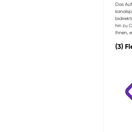
Das Auf
kanalsp
bidirek
hin zu 
Ihnen, 
(3) F