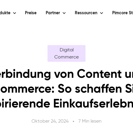
dukte
Preise
Partner
Ressourcen
Pimcore St
Digital
Commerce
rbindung von Content 
ommerce: So schaffen S
pirierende Einkaufserlebn
Oktober 24, 2024
7 Min lesen