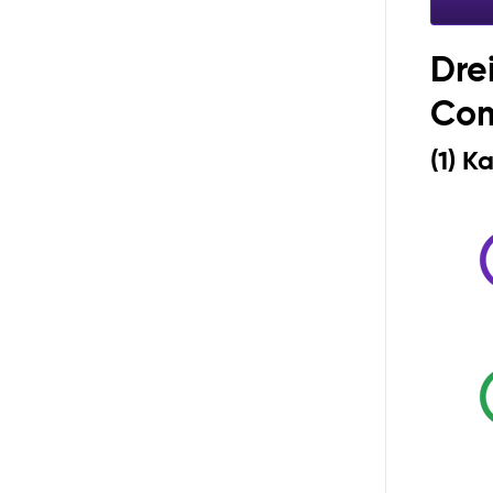
Dre
Co
(1) K