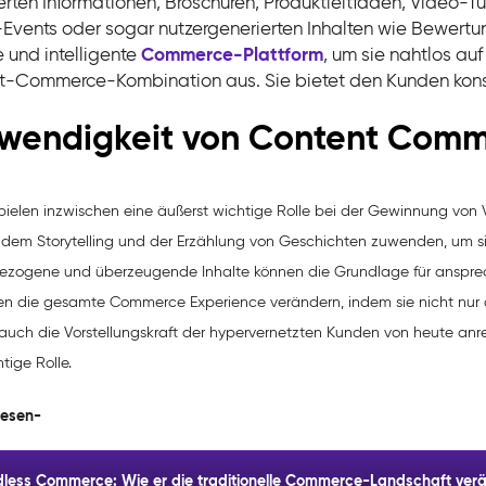
ierten Informationen, Broschüren, Produktleitfäden, Video-
-Events oder sogar nutzergenerierten Inhalten wie Bewert
ve und intelligente
Commerce-Plattform
, um sie nahtlos au
-Commerce-Kombination aus. Sie bietet den Kunden konsis
wendigkeit von Content Com
spielen inzwischen eine äußerst wichtige Rolle bei der Gewinnung vo
 dem Storytelling und der Erzählung von Geschichten zuwenden, um sic
ezogene und überzeugende Inhalte können die Grundlage für ansprec
en die gesamte
Commerce Experience
verändern, indem sie nicht nur
auch die Vorstellungskraft der hypervernetzten Kunden von heute an
tige Rolle.
lesen-
less Commerce: Wie er die traditionelle Commerce-Landschaft ver