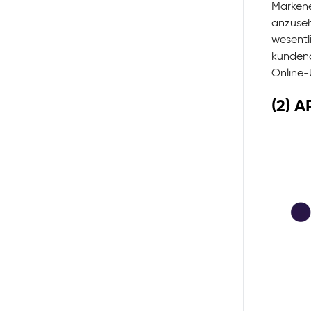
Markene
anzuse
wesentl
kundeno
Online-
(2) A