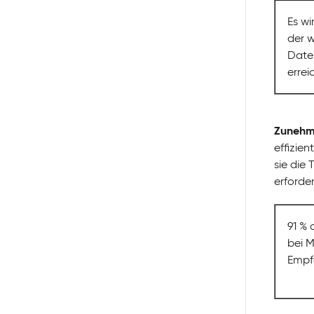
Es wi
der w
Daten
errei
Zunehme
effizie
sie die 
erforder
91 % 
bei M
Empfe