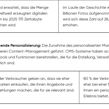
rd erwartet, dass die Menge
Im Laufe der Geschichte w
eltweit erzeugten digitalen
Billionen Fotos aufgenom
 bis 2025 175 Zettabyte
wird sich diese Zahl auf 28,
chen wird.
erhöhen.
nde Personalisierung:
Die Zunahme des personalisierten Mar
nteren Content-Management geführt. CMS-Systeme haben sich 
Tools und Funktionen bereitstellen, die für die Erstellung, Ver
lich sind.
der Verbraucher geben an, dass sie eher
80 % der Verb
arken einkaufen, die ihnen Angebote und
eher bei einer 
hlungen machen, die für sie relevant sind.
ihnen ein perso
Erlebnis bietet.