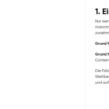
1. E
Nur wen
manchma
zunehm
Grund Nr
Grund N
Content
Die Fähi
Wettbew
und auf