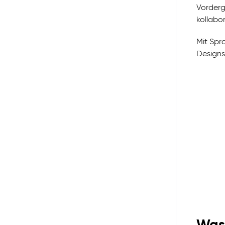
Vorderg
kollabo
Mit Spr
Designs
Was