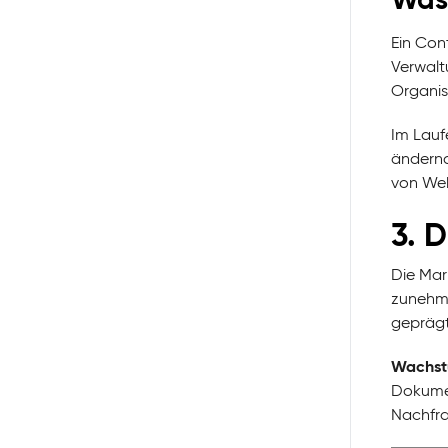
Ein Con
Verwalt
Organis
Im Laufe
ändernd
von Web
3. 
Die Mar
zunehme
geprägt
Wachstu
Dokumen
Nachfr