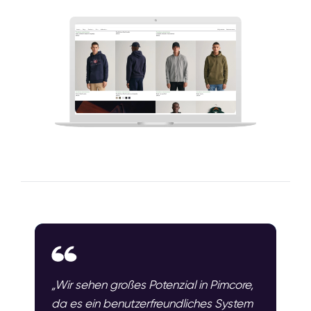
„Wir sehen großes Potenzial in Pimcore,
da es ein benutzerfreundliches System