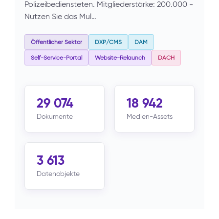
Polizeibediensteten. Mitgliederstärke: 200.000 -
Nutzen Sie das Mul…
Öffentlicher Sektor
DXP/CMS
DAM
Self-Service-Portal
Website-Relaunch
DACH
29 074
18 942
Dokumente
Medien-Assets
3 613
Datenobjekte