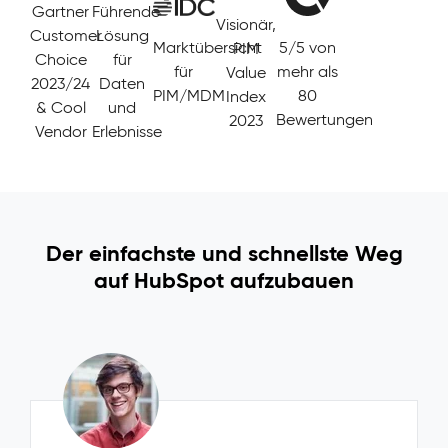
Gartner
Führende
Visionär,
Customer
Lösung
Marktübersicht
5/5 von
PIM
Choice
für
für
mehr als
Value
2023/24
Daten
PIM/MDM
80
Index
& Cool
und
Bewertungen
2023
Vendor
Erlebnisse
Der einfachste und schnellste Weg
auf HubSpot aufzubauen