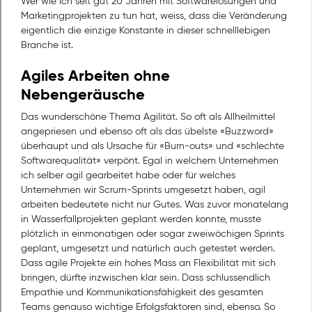
Wer wie ich seit gut 20 Jahren mit Softwarelösungen und
Marketingprojekten zu tun hat, weiss, dass die Veränderung
eigentlich die einzige Konstante in dieser schnelllebigen
Branche ist.
Agiles Arbeiten ohne
Nebengeräusche
Das wunderschöne Thema Agilität. So oft als Allheilmittel
angepriesen und ebenso oft als das übelste «Buzzword»
überhaupt und als Ursache für «Burn-outs» und «schlechte
Softwarequalität» verpönt. Egal in welchem Unternehmen
ich selber agil gearbeitet habe oder für welches
Unternehmen wir Scrum-Sprints umgesetzt haben, agil
arbeiten bedeutete nicht nur Gutes. Was zuvor monatelang
in Wasserfallprojekten geplant werden konnte, musste
plötzlich in einmonatigen oder sogar zweiwöchigen Sprints
geplant, umgesetzt und natürlich auch getestet werden.
Dass agile Projekte ein hohes Mass an Flexibilität mit sich
bringen, dürfte inzwischen klar sein. Dass schlussendlich
Empathie und Kommunikationsfähigkeit des gesamten
Teams genauso wichtige Erfolgsfaktoren sind, ebenso. So