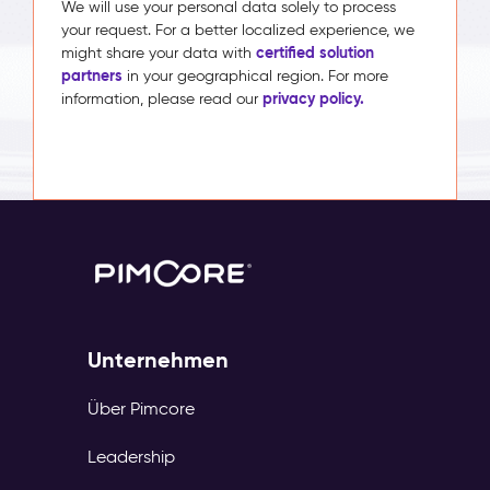
We will use your personal data solely to process
your request. For a better localized experience, we
certified solution
might share your data with
partners
in your geographical region. For more
privacy policy.
information, please read our
Unternehmen
Über Pimcore
Leadership