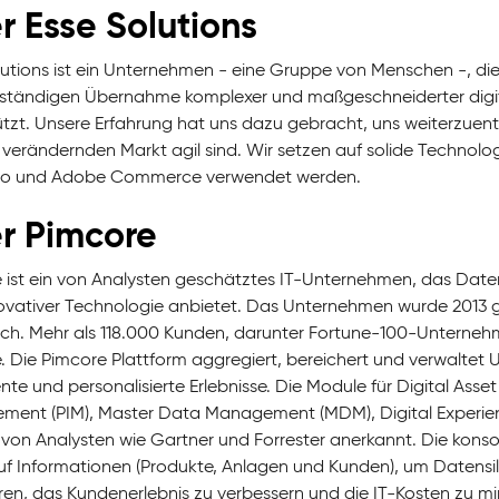
er
Esse Solutions
lutions ist ein Unternehmen - eine Gruppe von Menschen -, di
lständigen Übernahme komplexer und maßgeschneiderter digita
ützt. Unsere Erfahrung hat uns dazu gebracht, uns weiterzuen
 verändernden Markt agil sind. Wir setzen auf solide Technolo
o und Adobe Commerce verwendet werden.
r Pimcore
 ist ein von Analysten geschätztes IT-Unternehmen, das Da
ovativer Technologie anbietet. Das Unternehmen wurde 2013 g
ich. Mehr als 118.000 Kunden, darunter Fortune-100-Unternehm
. Die Pimcore Plattform aggregiert, bereichert und verwaltet
ente und personalisierte Erlebnisse. Die Module für Digital A
ent (PIM), Master Data Management (MDM), Digital Exper
von Analysten wie Gartner und Forrester anerkannt. Die konsol
uf Informationen (Produkte, Anlagen und Kunden), um Datensilos
ren, das Kundenerlebnis zu verbessern und die IT-Kosten zu mi