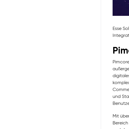
Esse So
Integra
Pim
Pimcore
außerge
digitale
komplex
Commerc
und Sta
Benutze
Mit übe
Bereich