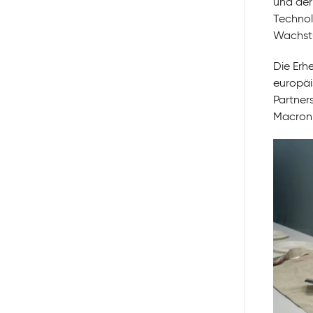
und der
Technol
Wachstu
Die Erh
europäi
Partners
Macron,