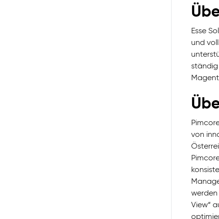
Üb
Esse So
und vol
unterst
ständig
Magent
Übe
Pimcore
von inn
Österre
Pimcore
konsist
Managem
werden 
View“ a
optimie