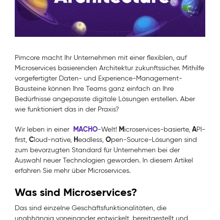
Pimcore macht Ihr Unternehmen mit einer flexiblen, auf
Microservices basierenden Architektur zukunftssicher. Mithilfe
vorgefertigter Daten- und Experience-Management-
Bausteine ​​können Ihre Teams ganz einfach an Ihre
Bedürfnisse angepasste digitale Lösungen erstellen. Aber
wie funktioniert das in der Praxis?
MACHO
M
A
Wir leben in einer
-Welt!
icroservices-basierte,
PI-
C
H
O
first,
loud-native,
eadless,
pen-
Source
-Lösungen sind
zum bevorzugten Standard für Unternehmen bei der
Auswahl neuer Technologien geworden. In diesem Artikel
erfahren Sie mehr über Microservices.
Was sind Microservices?
Das sind einzelne Geschäftsfunktionalitäten, die
unabhängig voneinander entwickelt, bereitgestellt und