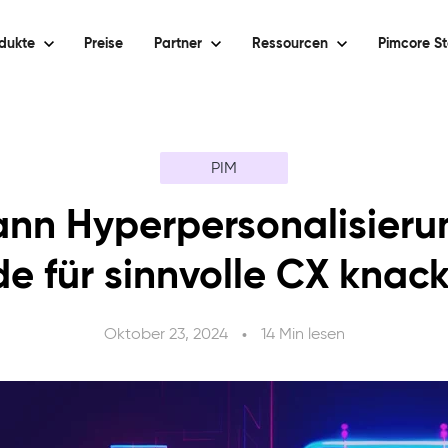
dukte
Preise
Partner
Ressourcen
Pimcore St
PIM
ann Hyperpersonalisieru
e für sinnvolle CX knac
Oktober 23, 2024
14 Min lesen