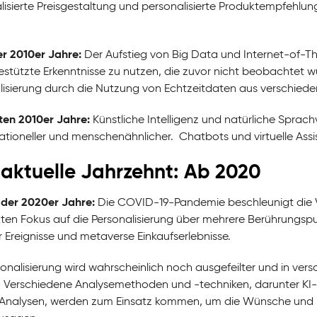
lisierte Preisgestaltung und personalisierte Produktempfehlun
er 2010er Jahre:
Der Aufstieg von Big Data und Internet-of-T
stützte Erkenntnisse zu nutzen, die zuvor nicht beobachtet wu
lisierung durch die Nutzung von Echtzeitdaten aus verschiede
ten 2010er Jahre:
Künstliche Intelligenz und natürliche Sprac
tioneller und menschenähnlicher. Chatbots und virtuelle Assist
aktuelle Jahrzehnt: Ab 2020
der 2020er Jahre:
Die COVID-19-Pandemie beschleunigt die V
kten Fokus auf die Personalisierung über mehrere Berührungspun
er Ereignisse und metaverse Einkaufserlebnisse.
sonalisierung wird wahrscheinlich noch ausgefeilter und in ver
 Verschiedene Analysemethoden und -techniken, darunter KI-g
nalysen, werden zum Einsatz kommen, um die Wünsche und Bed