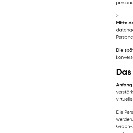
persona
>
Mitte d
datenge
Persona
Die spä
konversa
Das 
Anfang 
verstär
virtuell
Die Per
werden.
Graph-A