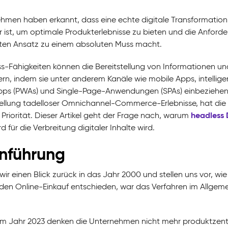
hmen haben erkannt, dass eine echte digitale Transformatio
 ist, um optimale Produkterlebnisse zu bieten und die Anford
ten Ansatz zu einem absoluten Muss macht.
s-Fähigkeiten können die Bereitstellung von Informationen un
tern, indem sie unter anderem Kanäle wie mobile Apps, intellig
s (PWAs) und Single-Page-Anwendungen (SPAs) einbeziehen. 
tellung tadelloser Omnichannel-Commerce-Erlebnisse, hat die a
headless 
 Priorität. Dieser Artikel geht der Frage nach, warum
 für die Verbreitung digitaler Inhalte wird.
inführung
wir einen Blick zurück in das Jahr 2000 und stellen uns vor, w
r den Online-Einkauf entschieden, war das Verfahren im Allgem
im Jahr 2023 denken die Unternehmen nicht mehr produktzentri