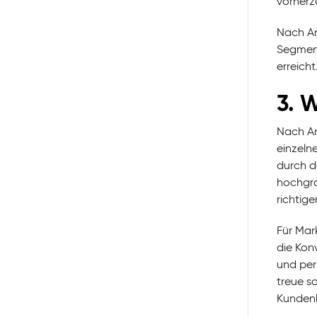
vorherz
Nach A
Segment
erreicht
3. 
Nach An
einzeln
durch d
hochgra
richtig
Für Mar
die Kon
und per
treue s
Kundenb