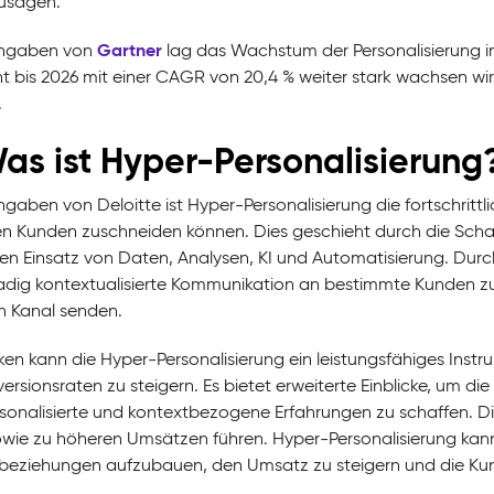
usagen.
Gartner
ngaben von
lag das Wachstum der Personalisierung im
 bis 2026 mit einer CAGR von 20,4 % weiter stark wachsen wird
.
Was ist Hyper-Personalisierung
gaben von Deloitte ist Hyper-Personalisierung die fortschrittl
en Kunden zuschneiden können. Dies geschieht durch die Schaf
en Einsatz von Daten, Analysen, KI und Automatisierung. Du
dig kontextualisierte Kommunikation an bestimmte Kunden zur 
en Kanal senden.
ken kann die Hyper-Personalisierung ein leistungsfähiges Instr
versionsraten zu steigern. Es bietet erweiterte Einblicke, um d
sonalisierte und kontextbezogene Erfahrungen zu schaffen. Di
owie zu höheren Umsätzen führen. Hyper-Personalisierung kann
eziehungen aufzubauen, den Umsatz zu steigern und die Ku