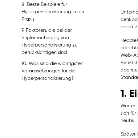
8. Beste Beispiele für
Hyperpersonalisierung in der
Unterne
Praxis
denkbar
gestütz
9. Faktoren, die bei der
Implementierung von
Headles
Hyperpersonalisierung zu
erleich
berücksichtigen sind
Web-App
Bereits
10. Was sind die wichtigsten
oberste
Voraussetzungen für die
Standard
Hyperpersonalisierung?
1. E
Werfen 
sich fü
heute.
Später 