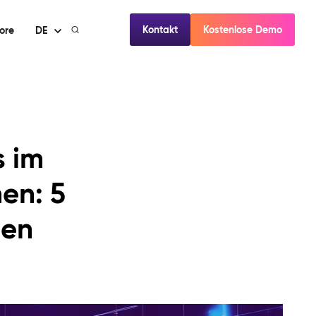
Kontakt
Kostenlose Demo
ore
DE
s im
en: 5
sen