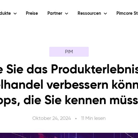
dukte
Preise
Partner
Ressourcen
Pimcore St
PIM
 Sie das Produkterlebni
elhandel verbessern könn
pps, die Sie kennen müs
Oktober 24, 2024
11 Min lesen