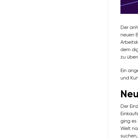
Der anh
neuen B
Arbeits
dem dig
zu über
Ein ang
und Kun
Neu
Der Ein
Einkauf
ging es 
Welt na
suchen,