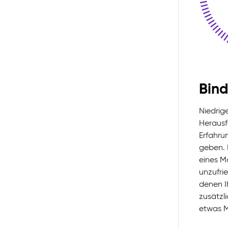
Bin
Niedrig
Herausf
Erfahru
geben. 
eines M
unzufri
denen I
zusätzl
etwas M