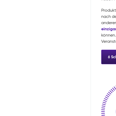
Produkt
nach de
anderen
einziga
können.
Veranst
6 Sch