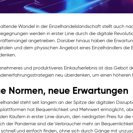
altende Wandel in der Einzelhandelslandschaft stellt auch n
egegnungen werden in erster Linie durch die digitale Revolutio
kräftemangel angetrieben. Darüber hinaus haben die Erwartun
italen und dem physischen Angebot eines Einzelhändlers die 
denken.
enehmeres und produktiveres Einkaufserlebnis ist das Gebot d
denerfahrungsstrategien neu überdenken, um einen höheren 
e Normen, neue Erwartungen
zelhandel steht seit langem an der Spitze der digitalen Disr
splattformen hat Bequemlichkeit und Mehrwert ermöglicht, abe
den Käufern in erster Linie darum, den niedrigsten Preis für di
ch der Pandemie sind die Verbraucher mehr an Bequemlichkeit, 
 schnell und einfach finden, ohne sich durch Gänge mit unz