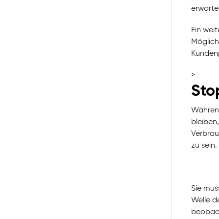
erwarte
Ein weit
Möglich
Kundenp
>
Sto
Während
bleiben
Verbrau
zu sein.
Sie müs
Welle d
beobac