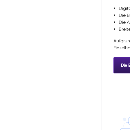
Digit
Die B
Die A
Breit
Aufgrun
Einzelh
Die 