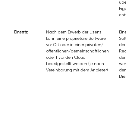
über das
Eigentu
entwick
Einsatz
Nach dem Erwerb der Lizenz
Eine Op
kann eine proprietäre Software
Software
vor Ort oder in einer privaten/
den phy
öffentlichen/gemeinschaftlichen
Rechenz
oder hybriden Cloud
der Clou
bereitgestellt werden (je nach
werden,
Vereinbarung mit dem Anbieter)
den Clo
Dienstle