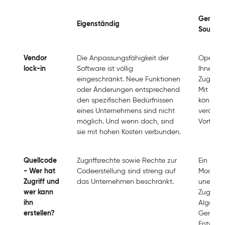
Gemein
Eigenständig
Source
Vendor
Die Anpassungsfähigkeit der
Open-So
lock-in
Software ist völlig
Ihnen u
eingeschränkt. Neue Funktionen
Zugriff 
oder Änderungen entsprechend
Mit and
den spezifischen Bedürfnissen
können i
eines Unternehmens sind nicht
verände
möglich. Und wenn doch, sind
Vorteil 
sie mit hohen Kosten verbunden.
Quellcode
Zugriffsrechte sowie Rechte zur
Ein rei
- Wer hat
Codeerstellung sind streng auf
Modell b
Zugriff und
das Unternehmen beschränkt.
uneinge
wer kann
Zugang 
ihn
Algorit
erstellen?
Gemeins
Entwickle