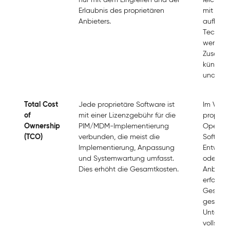
Erlaubnis des proprietären
mit neu
Anbieters.
aufkom
Technol
werden,
Zusamm
künstlich
und mas
Total Cost
Jede proprietäre Software ist
Im Vergl
of
mit einer Lizenzgebühr für die
propriet
Ownership
PIM/MDM-Implementierung
Open-S
(TCO)
verbunden, die meist die
Software
Implementierung, Anpassung
Entwickl
und Systemwartung umfasst.
oder dur
Dies erhöht die Gesamtkosten.
Anbieter
erfolgen
Gesamtk
gesenkt
Unterne
vollstän