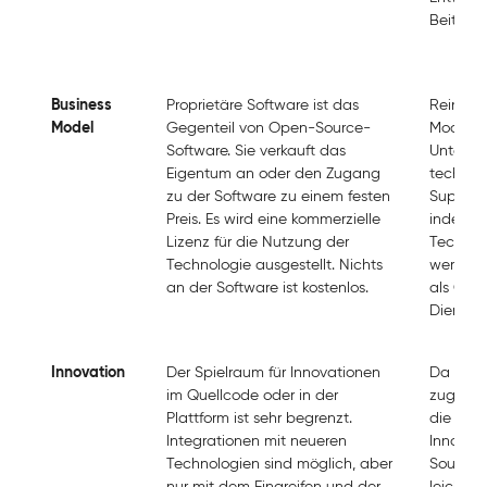
Beiträg
Business
Proprietäre Software ist das
Reine O
Model
Gegenteil von Open-Source-
Modelle
Software. Sie verkauft das
Unterne
Eigentum an oder den Zugang
technis
zu der Software zu einem festen
Support
Preis. Es wird eine kommerzielle
indem s
Lizenz für die Nutzung der
Technol
Technologie ausgestellt. Nichts
werden 
an der Software ist kostenlos.
als Clo
Dienst v
Innovation
Der Spielraum für Innovationen
Da der Q
im Quellcode oder in der
zugängli
Plattform ist sehr begrenzt.
die Schl
Integrationen mit neueren
Innovat
Technologien sind möglich, aber
Source-
nur mit dem Eingreifen und der
leicht fü