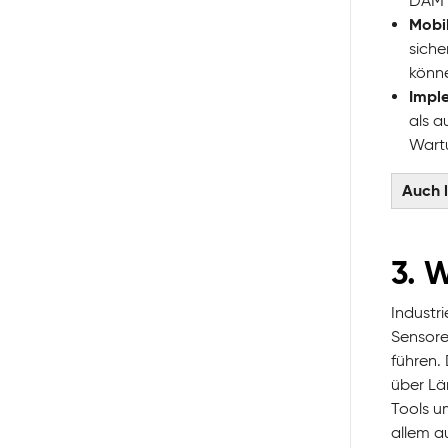
DAM e
Mobi
siche
könne
Impl
als a
Wart
Auch 
3. W
Industri
Sensore
führen.
über Lä
Tools u
allem a