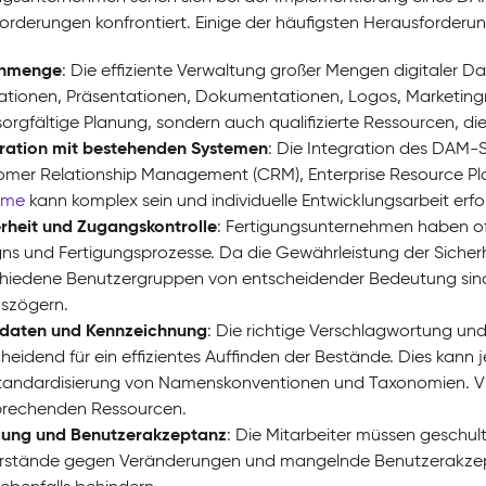
orderungen konfrontiert. Einige der häufigsten Herausforderun
nmenge
: Die effiziente Verwaltung großer Mengen digitaler D
tionen, Präsentationen, Dokumentationen, Logos, Marketingma
sorgfältige Planung, sondern auch qualifizierte Ressourcen, die 
gration mit bestehenden Systemen
: Die Integration des DAM-
mer Relationship Management (CRM), Enterprise Resource Pl
eme
kann komplex sein und individuelle Entwicklungsarbeit erfo
rheit und Zugangskontrolle
: Fertigungsunternehmen haben oft
ns und Fertigungsprozesse. Da die Gewährleistung der Sicherhei
hiedene Benutzergruppen von entscheidender Bedeutung sind
szögern.
daten und Kennzeichnung
: Die richtige Verschlagwortung u
heidend für ein effizientes Auffinden der Bestände. Dies kann
tandardisierung von Namenskonventionen und Taxonomien. Viel
prechenden Ressourcen.
lung und Benutzerakzeptanz
: Die Mitarbeiter müssen geschu
rstände gegen Veränderungen und mangelnde Benutzerakzept