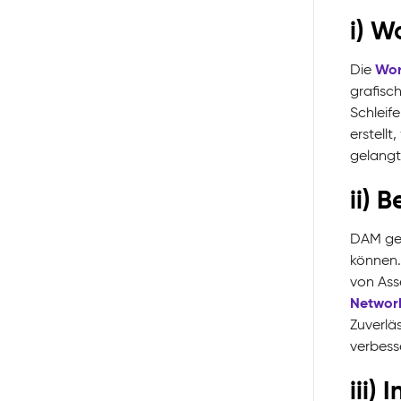
i) 
Wor
Die
grafisc
Schleife
erstell
gelangt
ii) 
DAM gew
können.
von Ass
Networ
Zuverläs
verbess
iii)