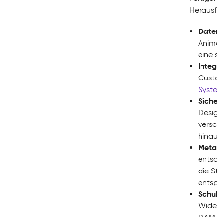
Herausf
Date
Anima
eine 
Inte
Custo
Syst
Siche
Desig
versc
hinau
Meta
entsc
die S
ents
Schu
Wide