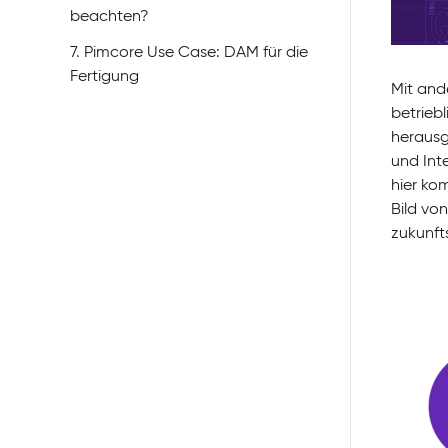
beachten?
7. Pimcore Use Case: DAM für die
Fertigung
Mit ande
betrieb
herausge
und Int
hier ko
Bild vo
zukunft