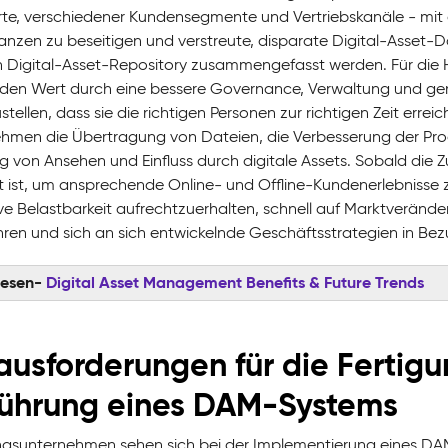
te, verschiedener Kundensegmente und Vertriebskanäle - mit d
anzen zu beseitigen und verstreute, disparate Digital-Asset-D
n Digital-Asset-Repository zusammengefasst werden. Für die 
den Wert durch eine bessere Governance, Verwaltung und genau
stellen, dass sie die richtigen Personen zur richtigen Zeit errei
hmen die Übertragung von Dateien, die Verbesserung der Prod
 von Ansehen und Einfluss durch digitale Assets. Sobald die Zu
rt ist, um ansprechende Online- und Offline-Kundenerlebnisse z
ve Belastbarkeit aufrechtzuerhalten, schnell auf Marktveränd
hren und sich an sich entwickelnde Geschäftsstrategien in Bez
lesen-
Digital Asset Management Benefits & Future Trends
ausforderungen für die Fertigu
führung eines DAM-Systems
ngsunternehmen sehen sich bei der Implementierung eines DAM