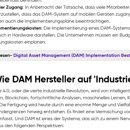
benfalls behindern.
ler Zugang
: In Anbetracht der Tatsache, dass viele Mitarbeite
rzustellen, dass das DAM-System auf mobilen Geräten zugänglic
n auch die Implementierungspläne beeinträchtigen.
ementierungskosten
: Die Implementierung eines DAM-Systems k
uch in Hardware darstellen. Die Unternehmen müssen ein Budge
ungskosten einplanen.
lesen-
Digital Asset Management (DAM) Implementation Best
ie DAM Hersteller auf 'Industri
e 4.0, oder die vierte industrielle Revolution, wird von intel
n, Blockchain, fortschrittliche Analysen, maschinelles Lerne
 Die Fertigung wird heute durch eine enorme Menge und Vielfal
ndergrenzen hinweg entstehen. Es findet eine Vermischung v
mfasst. Und DAM ist eines der Systeme, das sich zu einem Nerve
us den folgenden Perspektiven: