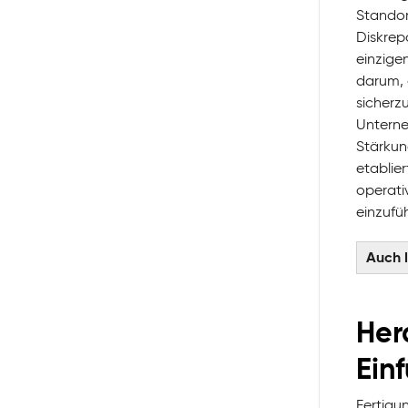
Standor
Diskrep
einzige
darum, 
sicherzu
Unterne
Stärkung
etablie
operati
einzufü
Auch 
Her
Ein
Fertigu