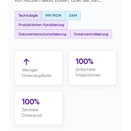
von Nutzern selbst bauen. Über die Jah…
Technologie
PIM/MDM
DAM
Produktdaten-Syndizierung
Dokumentenautomatisierung
Datenzentralisierung
100%
Einfachere
Weniger
Integrationen
Datenduplikate
100%
Zentraler
Datenpool