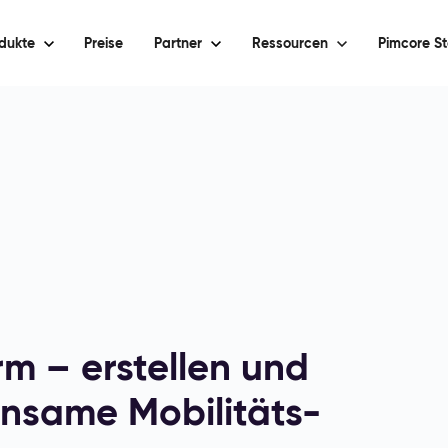
dukte
Preise
Partner
Ressourcen
Pimcore St
rm – erstellen und
insame Mobilitäts-