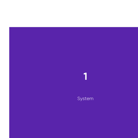
1
System