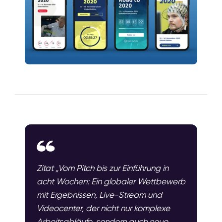
Zitat „Vom Pitch bis zur Einführung in
acht Wochen: Ein globaler Wettbewerb
mit Ergebnissen, Live-Stream und
Videocenter, der nicht nur komplexe
Arbeitsabläufe, sondern auch neue