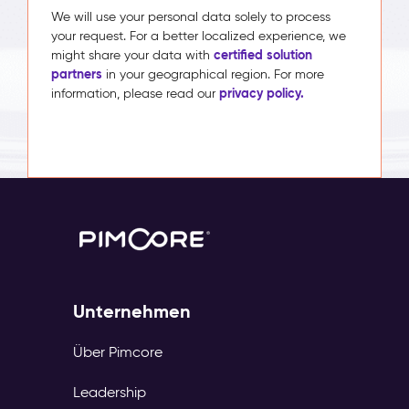
We will use your personal data solely to process
your request. For a better localized experience, we
certified solution
might share your data with
partners
in your geographical region. For more
privacy policy.
information, please read our
Unternehmen
Über Pimcore
Leadership