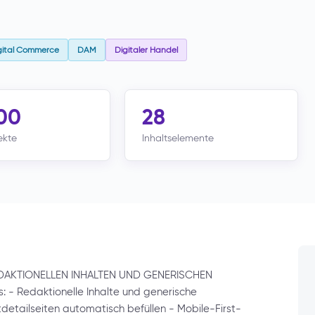
gital Commerce
DAM
Digitaler Handel
00
28
ekte
Inhaltselemente
KTIONELLEN INHALTEN UND GENERISCHEN
 - Redaktionelle Inhalte und generische
etailseiten automatisch befüllen - Mobile-First-