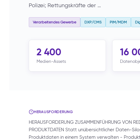
Polizei; Rettungskräfte der …
Verarbeitendes Gewerbe
DXP/CMS
PIM/MDM
Di
2 400
16 0
Medien-Assets
Datenobj
HERAUSFORDERUNG
HERAUSFORDERUNG ZUSAMMENFÜHRUNG VON REDA
PRODUKTDATEN Statt unübersichtlicher Daten-Silos:
Produktdaten in einem System verwalten - Produktd