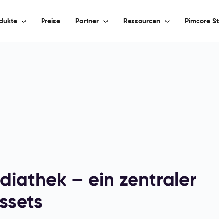
dukte
Preise
Partner
Ressourcen
Pimcore St
iathek – ein zentraler
ssets