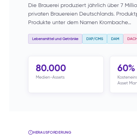
Die Brauerei produziert jährlich über 7 Mill
privaten Brauereien Deutschlands. Produktp
Produkte unter dem Namen Krombache…
Lebensmittel und Getränke
DXP/CMS
DAM
DAC
80.000
60%
Medien-Assets
Kostenei
Asset Ma
HERAUSFORDERUNG