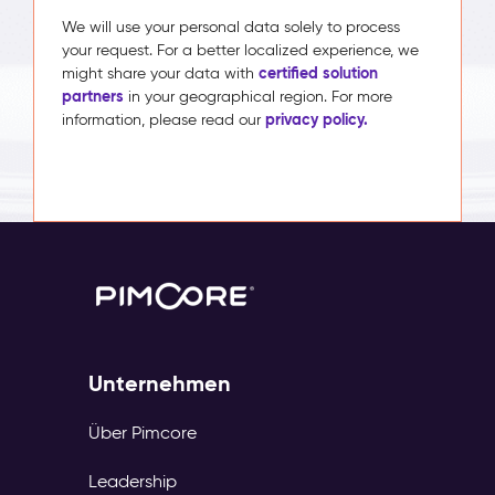
We will use your personal data solely to process
your request. For a better localized experience, we
certified solution
might share your data with
partners
in your geographical region. For more
privacy policy.
information, please read our
Unternehmen
Über Pimcore
Leadership