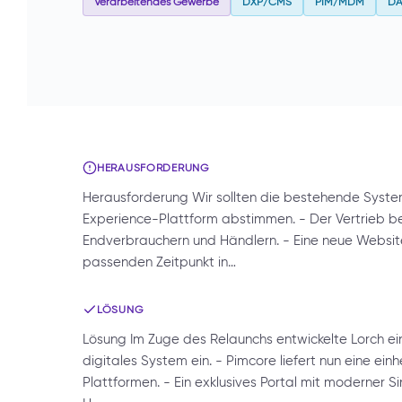
Verarbeitendes Gewerbe
DXP/CMS
PIM/MDM
D
HERAUSFORDERUNG
Herausforderung Wir sollten die bestehende System
Experience-Plattform abstimmen. - Der Vertrieb b
Endverbrauchern und Händlern. - Eine neue Website
passenden Zeitpunkt in…
LÖSUNG
Lösung Im Zuge des Relaunchs entwickelte Lorch ei
digitales System ein. - Pimcore liefert nun eine ein
Plattformen. - Ein exklusives Portal mit moderner S