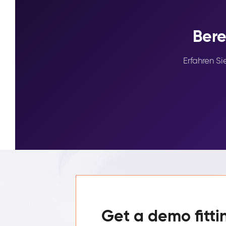
Bere
Erfahren S
Get a demo fitti