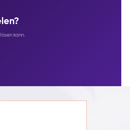
elen?
lösen kann.