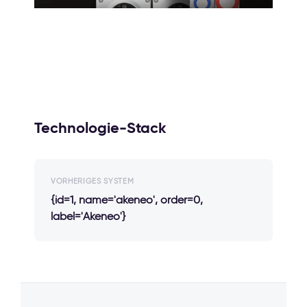
Technologie-Stack
VORHERIGES SYSTEM
{id=1, name='akeneo', order=0,
label='Akeneo'}