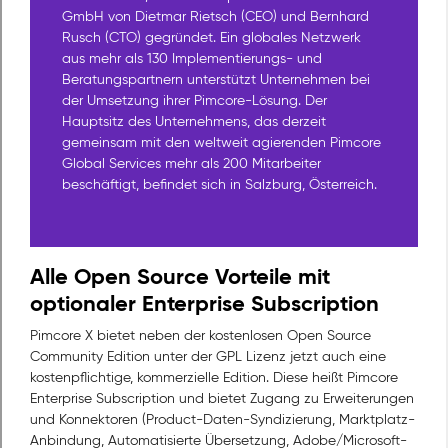
GmbH von Dietmar Rietsch (CEO) und Bernhard
Rusch (CTO) gegründet. Ein globales Netzwerk
aus mehr als 130 Implementierungs- und
Beratungspartnern unterstützt Unternehmen bei
der Umsetzung ihrer Pimcore-Lösung. Der
Hauptsitz des Unternehmens, das derzeit
gemeinsam mit den weltweit agierenden Pimcore
Global Services mehr als 200 Mitarbeiter
beschäftigt, befindet sich in Salzburg, Österreich.
Alle Open Source Vorteile mit
optionaler Enterprise Subscription
Pimcore X bietet neben der kostenlosen Open Source
Community Edition unter der GPL Lizenz jetzt auch eine
kostenpflichtige, kommerzielle Edition. Diese heißt Pimcore
Enterprise Subscription und bietet Zugang zu Erweiterungen
und Konnektoren (Product-Daten-Syndizierung, Marktplatz-
Anbindung, Automatisierte Übersetzung, Adobe/Microsoft-