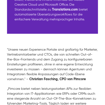
Creative Cloud und Microsoft Office. Die
Translations.com
Standardschnittstelle zu
bietet
automatisierte Übersetzungsworkflows für die
einfachere Verwaltung mehrsprachiger Inhalte.
"Unsere neuen Experience Portale sind großartig für Marketer,
Vertriebsmitarbeiter und CTOs, die von schnellen Out-of-
the-Box-Frontends und dem Zugang zu konfigurierbaren
Einstellungen profitieren, ohne in eine eigene Entwicklung
investieren zu müssen - dennoch können Agenturen und
Integratoren flexible Anpassungen auf Code-Ebene
Christian Fasching, CPO von
Pimcore
vornehmen."
–
„Pimcore bietet neben leistungsstarken APIs zur flexiblen
Integration von IT-Applikationen wie ERPs oder CRMs auch
eine steigende Anzahl an Out-Of-The-Box-Konnektoren zu
führenden Marketing-Tools. Täglich laden wir weitere