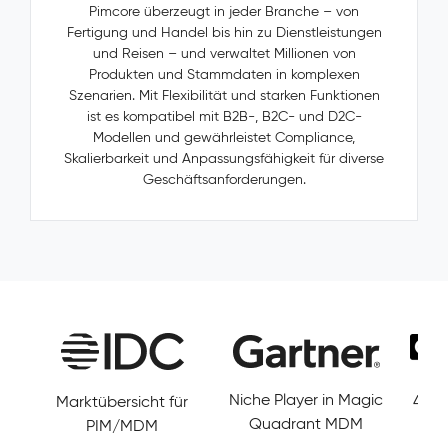
Pimcore überzeugt in jeder Branche – von
ungetrackt
Fertigung und Handel bis hin zu Dienstleistungen
und
und Reisen – und verwaltet Millionen von
ungelöst.
Produkten und Stammdaten in komplexen
Pimcore
Szenarien. Mit Flexibilität und starken Funktionen
Capabilities
ist es kompatibel mit B2B-, B2C- und D2C-
Golden
Modellen und gewährleistet Compliance,
Record
Skalierbarkeit und Anpassungsfähigkeit für diverse
Management
Geschäftsanforderungen.
Konfliktauflösung
Data
Governance
&
Lineage
Wirkung
&
Nutzen
Konsistente
Stammdaten
über
Niche Player in Magic
4.6/5 Sterne bei OMR
5/5
ERP,
Quadrant MDM
Reviews
PIM