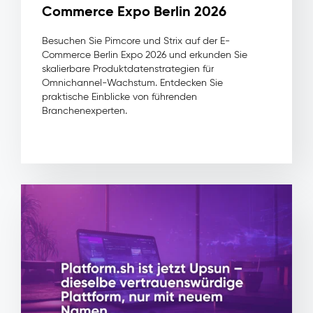
Zyklen,
Commerce Expo Berlin 2026
weil
Teams
Besuchen Sie Pimcore und Strix auf der E-
mit
Commerce Berlin Expo 2026 und erkunden Sie
vollständigen
skalierbare Produktdatenstrategien für
Profilen
Omnichannel-Wachstum. Entdecken Sie
statt
praktische Einblicke von führenden
fragmentierten
Branchenexperten.
Daten
arbeiten
DSGVO-
konforme
Data
Governance
mit
Einwilligung
und
Quelle
pro
Profil
erfasst
Digital