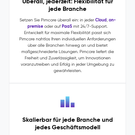
liegen
Überall, jederzeit: Flexibilität für
in
jede Branche
Silos:
Das
Cloud
on-
Setzen Sie Pimcore überall ein: in jeder
,
ERP
premise
PaaS
oder auf
mit 24/7-Support.
sagt
Entwickelt für maximale Flexibilität passt sich
das
Pimcore nahtlos Ihren individuellen Anforderungen
eine,
über alle Branchen hinweg an und bietet
das
maßgeschneiderte Lösungen. Pimcore liefert die
PIM
Freiheit und Zuverlässigkeit, um Innovationen
das
voranzutreiben und Erfolg in jeder Umgebung zu
andere.
gewährleisten.
Abhängigkeiten
zwischen
Entitäten
wie
Kategorien,
Herstellern
und
Skalierbar für jede Branche und
Zubehör
jedes Geschäftsmodell
bleiben
unsichtbar,