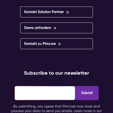
live
Konsistente,
markenkonforme
Kontakt Solution Partner
Erlebnisse,
die
stets
Demo anfordern
aktuelle
Produkt-
und
Kontakt zu Pimcore
Asset-
Daten
widerspiegeln
Commerce
&
Subscribe to our newsletter
Ordering
(Commerce)
Email
*
–
B2C,
B2B,
By submitting, you agree that Pimcore may store and
Headless
process your data to send you emails. Learn more in our