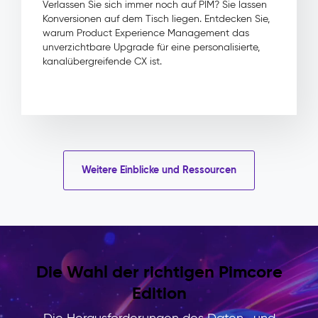
Verlassen Sie sich immer noch auf PIM? Sie lassen
Kampagnen-
Konversionen auf dem Tisch liegen. Entdecken Sie,
Auslieferung,
warum Product Experience Management das
weil
unverzichtbare Upgrade für eine personalisierte,
freigegebene,
kanalübergreifende CX ist.
produktverknüpfte
Assets
jederzeit
bereitstehen
Keine
doppelten
Dateien
Weitere Einblicke und Ressourcen
oder
verlorenen
Originale:
ein
versioniertes
Repository
für
Die Wahl der richtigen Pimcore
die
Edition
gesamte
Marke
Die Herausforderungen des Daten- und