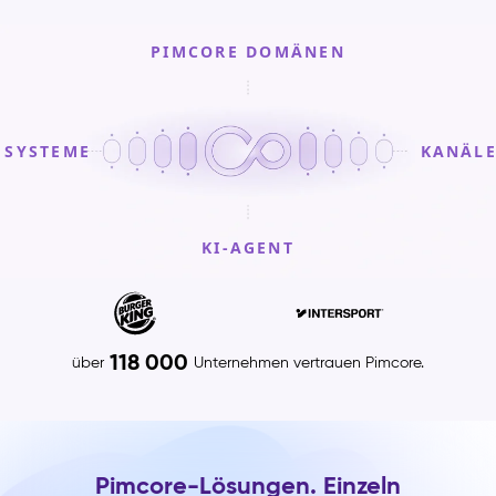
PIMCORE DOMÄNEN
SYSTEME
KANÄL
KI-AGENT
PIMCORE
DOMÄNEN
Product
118 000
über
Unternehmen vertrauen Pimcore.
Information
Management
(PIM)
–
Pimcore-Lösungen. Einzeln
Produktinformationen