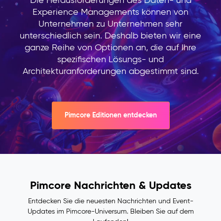
Customer
Experience Managements können von
Data
Unternehmen zu Unternehmen sehr
Platform
unterschiedlich sein. Deshalb bieten wir eine
(CDP)
ganze Reihe von Optionen an, die auf Ihre
–
spezifischen Lösungs- und
Kundendaten
Architekturanforderungen abgestimmt sind.
Das
Problem:
Kundendaten
liegen
Pimcore Editionen entdecken
in
getrennten
Systemen:
Das
CRM
kennt
Pimcore Nachrichten & Updates
die
Kontaktdaten,
Entdecken Sie die neuesten Nachrichten und Event-
der
Updates im Pimcore-Universum. Bleiben Sie auf dem
Shop