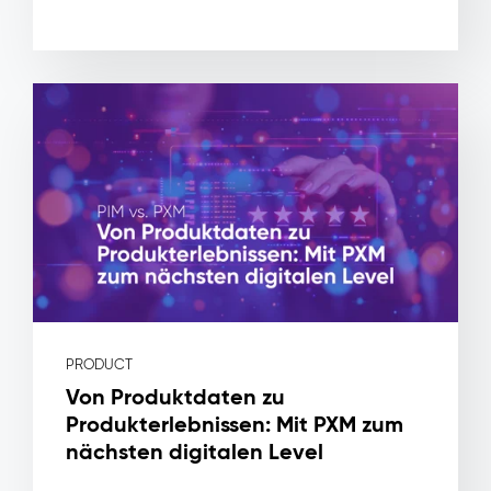
Capabilities
Asset-
Metadaten
&
Rechteverwaltung
Workflow
&
Freigabe
Produktverknüpfung
Wirkung
&
Nutzen
Kein
Lizenzrisiko
mehr
durch
PRODUCT
zentral
Von Produktdaten zu
erfasste
Produkterlebnissen: Mit PXM zum
Nutzungsrechte
und
nächsten digitalen Level
Ablaufdaten
Schnellere