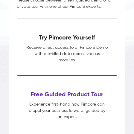
Please choose between a self-guided demo or a
Web
private tour with one of our Pimcore experts.
Experience
(Website)
–
40
Try Pimcore Yourself
regionale
Receive direct access to a Pimcore Demo
Websites
with pre-filled data across various
Das
modules.
Problem:
Jede
regionale
Website
ist
Free Guided Product Tour
ein
eigener
Experience first-hand how Pimcore can
Build:
propel your business forward, guided by
Content
an expert.
von
Hand
kopiert,