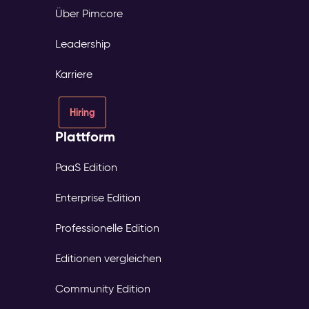
of
Über Pimcore
Truth.
Pimcore
Leadership
Capabilities
Headless
Karriere
&
Hybrid
Delivery
Hiring
über
Plattform
APIs
Multisite-
PaaS Edition
&
Multilingual-
Seitenmanagement
Enterprise Edition
Personalisierung
&
Professionelle Edition
Audience
Targeting
Editionen vergleichen
Wirkung
&
Community Edition
Nutzen