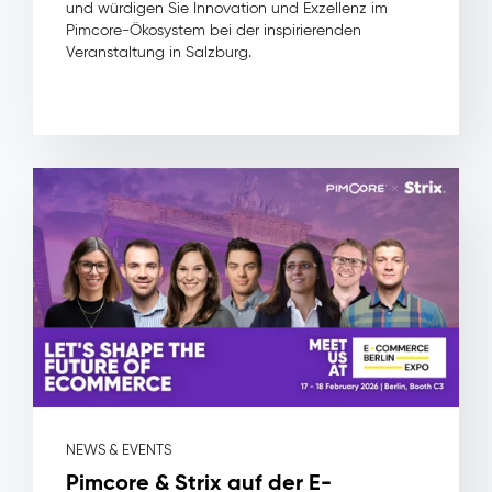
Segmentierung
und würdigen Sie Innovation und Exzellenz im
&
Pimcore-Ökosystem bei der inspirierenden
Audience
Veranstaltung in Salzburg.
Builder
Activity
Timeline
Wirkung
&
Nutzen
Höhere
Kampagnenrelevanz
durch
Segmente
auf
Basis
von
echtem,
vereinheitlichtem
Verhalten
Kürzere
NEWS & EVENTS
Sales-
Pimcore & Strix auf der E-