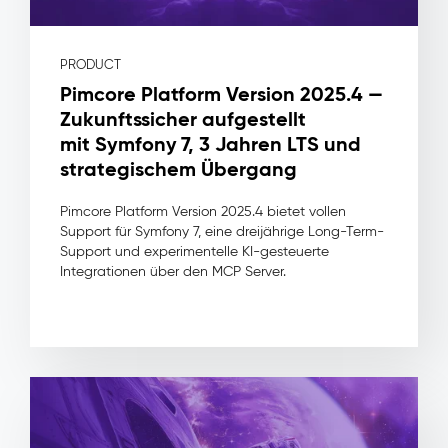
immer
einen
sauberen
PRODUCT
Datensatz
beziehen
Pimcore Platform Version 2025.4 —
Digital
Zukunftssicher aufgestellt
Asset
mit Symfony 7, 3 Jahren LTS und
Management
strategischem Übergang
(DAM)
–
Pimcore Platform Version 2025.4 bietet vollen
Support für Symfony 7, eine dreijährige Long-Term-
Digitale
Support und experimentelle KI-gesteuerte
Assets
Integrationen über den MCP Server.
Das
Problem:
Assets
liegen
auf
Shared
Drives
und