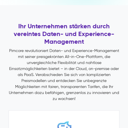
Nutzen
Schnellere
Time-
to-
Ihr Unternehmen stärken durch
Market
durch
vereintes Daten- und Experience-
automatisierte
Management
Validierung
und
Pimcore revolutioniert Daten- und Experience-Management
Publish-
mit seiner preisgekrönten All-in-One-Plattform, die
Workflows
unvergleichliche Flexibilität und nahtlose
Weniger
Einsatzmöglichkeiten bietet – in der Cloud, on-premise oder
Retouren
als PaaS. Verabschieden Sie sich von komplizierten
und
Preismodellen und entdecken Sie unbegrenzte
Support-
Möglichkeiten mit fairen, transparenten Tarifen, die Ihr
Anfragen
Unternehmen dazu befähigen, grenzenlos zu innovieren und
dank
zu wachsen!
korrekter,
vollständiger
Produktdaten
Ein