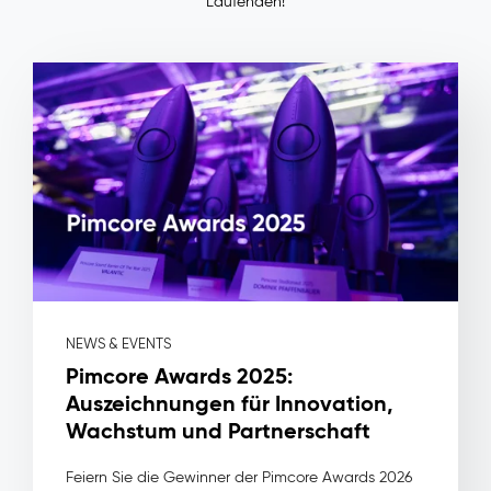
Laufenden!
die
Bestellungen,
die
Analytics
das
Verhalten.
Kein
System
sieht
das
Gesamtbild,
also
kann
niemand
darauf
NEWS & EVENTS
reagieren.
Pimcore Awards 2025:
Pimcore
Auszeichnungen für Innovation,
Capabilities
Wachstum und Partnerschaft
Unified
Customer
Profile
Feiern Sie die Gewinner der Pimcore Awards 2026