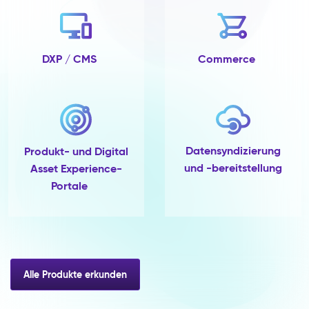
an
dem
sie
sich
DXP / CMS
Commerce
steuern
lassen.
Pimcore
Capabilities
Data
Quality
Datensyndizierung
Produkt- und Digital
&
und -bereitstellung
Asset Experience-
Completeness
Scoring
Portale
Datenmodellierung
(45+
Feldtypen,
Variantenvererbung)
Multichannel
Publishing
Alle Produkte erkunden
Wirkung
&