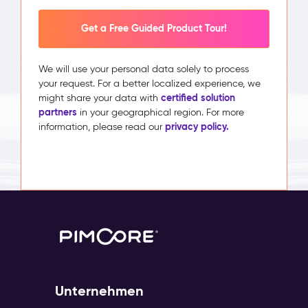
Layouts,
die
Get a Free Guided Product Tour!
auseinanderdriften,
Kampagnen,
We will use your personal data solely to process
die
your request. For a better localized experience, we
Wochen
certified solution
might share your data with
zu
partners
in your geographical region. For more
spät
privacy policy.
information, please read our
live
gehen.
Die
Website
zeigt,
was
gerade
hineinkopiert
wurde,
nicht
die
Single
Unternehmen
Source