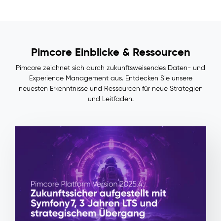
und
Commerce
hinweg,
ohne
manuellen
Pimcore Einblicke & Ressourcen
Abgleich
Volle
Pimcore zeichnet sich durch zukunftsweisendes Daten- und
Nachvollziehbarkeit:
Experience Management aus. Entdecken Sie unsere
jede
neuesten Erkenntnisse und Ressourcen für neue Strategien
Feldänderung
und Leitfäden.
rückverfolgbar
bis
zu
Quelle
und
Freigebendem
Geringere
Integrationskomplexität,
weil
nachgelagerte
Systeme