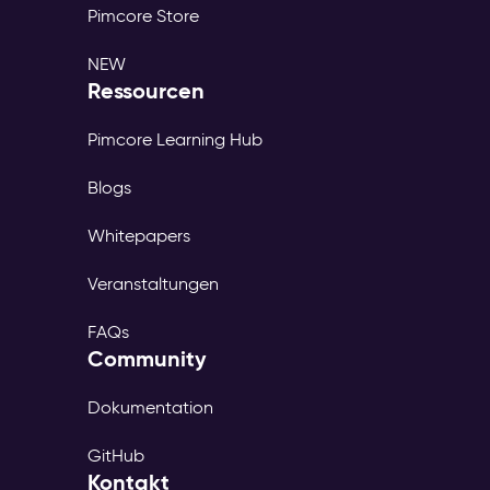
Eine
Pimcore Store
Content-
und
NEW
Produkt-
Ressourcen
Ebene
versorgt
Pimcore Learning Hub
40+
regionale
Blogs
Websites:
einmal
Whitepapers
publizieren,
überall
Veranstaltungen
ausspielen
Marketing
bringt
FAQs
Kampagnen
Community
und
Landingpages
Dokumentation
ohne
Entwickler-
GitHub
Beteiligung
Kontakt