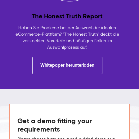
Basis-
Content
The Honest Truth Report
und
marktspezifischen
Haben Sie Probleme bei der Auswahl der idealen
Anpassungen
eCommerce-Plattform? "The Honest Truth" deckt die
nur
versteckten Vorurteile und häufigen Fallen im
wo
Auswahlprozess auf.
nötig
Höhere
Conversion
Whitepaper herunterladen
durch
Audience-
gerichteten
Content,
ohne
Seitenbäume
zu
duplizieren
Get a demo fitting your
KANÄLE
Website
requirements
&