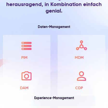
herausragend, in Kombination einfach
Das
Problem:
genial.
Produktattribute
liegen
in
Daten-Management
Spreadsheets
und
ERP-
Exporten,
verteilt
über
PIM
MDM
Teams,
standardmäßig
unvollständig,
ohne
Vollständigkeits-
Tracking
DAM
CDP
und
ohne
Experience-Management
zentralen
Ort,