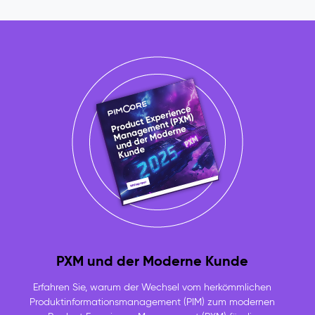
Publish-
Workflow.
Derselbe
Content
existiert
in
Dutzenden
Versionen:
inkonsistent,
veraltet,
nicht
steuerbar.
Pimcore
Capabilities
Multisite-
&
Multilingual-
PXM und der Moderne Kunde
Management
Personalisierung
Erfahren Sie, warum der Wechsel vom herkömmlichen
&
Produktinformationsmanagement (PIM) zum modernen
Targeting