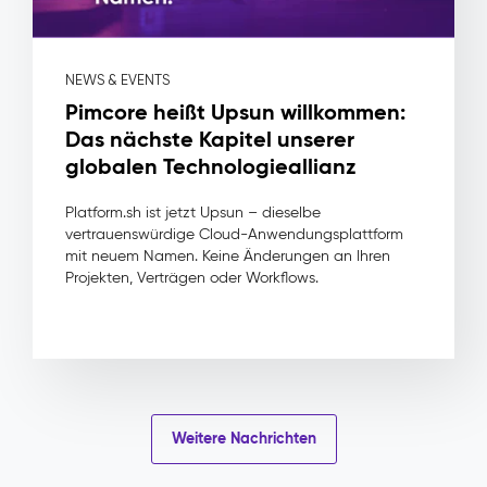
Experience
Platform
(DXP)
NEWS & EVENTS
–
Pimcore heißt Upsun willkommen:
Digital
Das nächste Kapitel unserer
Experience
globalen Technologieallianz
Das
Problem:
Platform.sh ist jetzt Upsun – dieselbe
Jeder
vertrauenswürdige Cloud-Anwendungsplattform
Markt
mit neuem Namen. Keine Änderungen an Ihren
Projekten, Verträgen oder Workflows.
pflegt
seinen
eigenen
Seitenbaum,
seine
eigenen
Übersetzungen
und
Weitere Nachrichten
seinen
eigenen