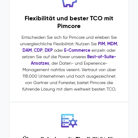
single
source
of
Flexibilität und bester TCO mit
truth
Pimcore
über
alle
Entscheiden Sie sich für Pimcore und erleben Sie
Kanäle,
PIM
MDM
unvergleichliche Flexibilität: Nutzen Sie
,
,
Märkte
DAM
CDP
DXP
E-Commerce
,
,
oder
einzeln oder
und
Best-of-Suite-
setzen Sie auf die Power unseres
Teams
Ansatzes
, der Daten- und Experience-
hinweg
Management nahtlos vereint. Vertraut von über
Master
118.000 Unternehmen und hoch ausgezeichnet
Data
von Gartner und Forrester, bietet Pimcore die
Management
führende Lösung mit dem weltweit besten TCO.
(MDM)
–
Stammdaten
Das
Problem:
Stammdaten