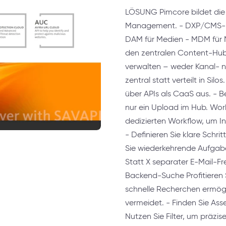
LÖSUNG Pimcore bildet die 
Management. - DXP/CMS-Ker
DAM für Medien - MDM für 
den zentralen Content-Hub,
verwalten – weder Kanal- n
zentral statt verteilt in Silo
über APIs als CaaS aus. - B
nur ein Upload im Hub. Work
dedizierten Workflow, um Inh
- Definieren Sie klare Schri
Sie wiederkehrende Aufgaben
Statt X separater E-Mail-F
Backend-Suche Profitieren 
schnelle Recherchen ermögl
vermeidet. - Finden Sie Asse
Nutzen Sie Filter, um präzis