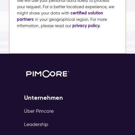
We will use your personal data solely to process
your request. For a better localized experience, we
certified solution
might share your data with
partners
in your geographical region. For more
privacy policy.
information, please read our
Unternehmen
Über Pimcore
Leadership