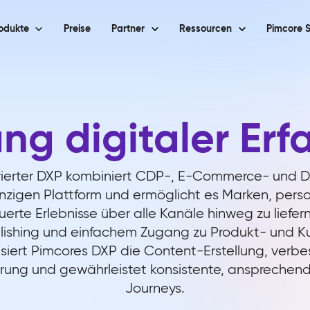
odukte
Preise
Partner
Ressourcen
Pimcore S
ng digitaler Er
rierter DXP kombiniert CDP-, E-Commerce- und 
einzigen Plattform und ermöglicht es Marken, person
rte Erlebnisse über alle Kanäle hinweg zu liefern
lishing und einfachem Zugang zu Produkt- und 
isiert Pimcores DXP die Content-Erstellung, verbe
erung und gewährleistet konsistente, anspreche
Journeys.