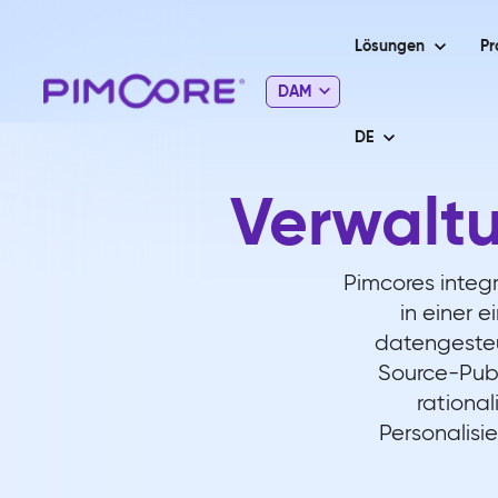
Lösungen
Pr
DAM
DE
Verwaltu
Pimcores integ
in einer 
datengesteue
Source-Pub
rational
Personalisi