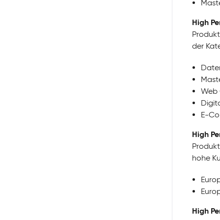
Mast
High Pe
Produkt
der Kat
Date
Mast
Web 
Digi
E-Co
High Pe
Produkt
hohe Ku
Euro
Euro
High Pe