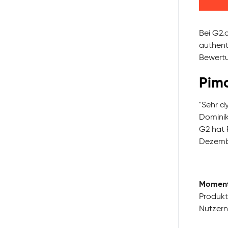
Bei G2.
authent
Bewertu
Pimc
"Sehr d
Dominik 
G2 hat 
Dezembe
Momen
Produkt
Nutzern