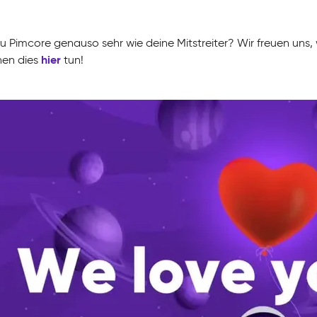
du Pimcore genauso sehr wie deine Mitstreiter? Wir freuen uns,
hier
nen dies
tun!