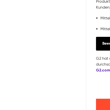
Produkt
Kundenz
Mitt
Mitt
Bew
G2 hat 
durchsc
G2.co