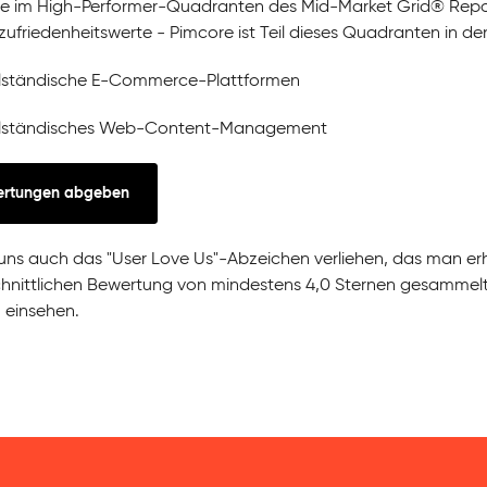
e im High-Performer-Quadranten des Mid-Market Grid® Repor
ufriedenheitswerte - Pimcore ist Teil dieses Quadranten in de
elständische E-Commerce-Plattformen
elständisches Web-Content-Management
ertungen abgeben
uns auch das "User Love Us"-Abzeichen verliehen, das man er
hnittlichen Bewertung von mindestens 4,0 Sternen gesammelt
m
einsehen.