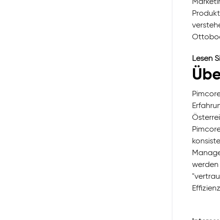
Marketi
Produkt
versteh
Ottoboc
Lesen S
Übe
Pimcore
Erfahru
Österre
Pimcore
konsist
Managem
werden 
"vertra
Effizie