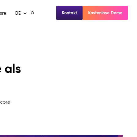
Kontakt
Kostenlose Demo
ore
DE
 als
mcore