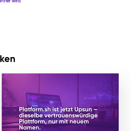
rtner wird
cken