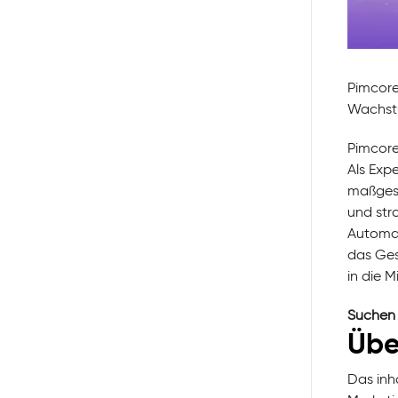
Pimcore
Wachstu
Pimcore
Als Exp
maßgesc
und str
Automat
das Ges
in die 
Suchen 
Übe
Das inh