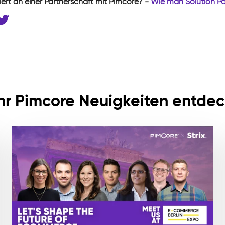
iert an einer Partnerschaft mit Pimcore? -
Wie man Solution Pa
r Pimcore Neuigkeiten entde