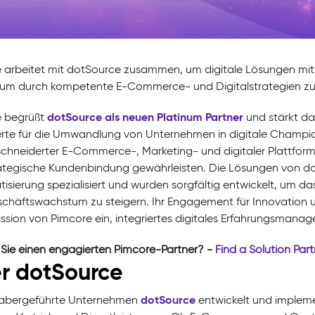
 arbeitet mit dotSource zusammen, um digitale Lösungen mit
m durch kompetente E-Commerce- und Digitalstrategien zu 
dotSource als neuen Platinum Partner
 begrüßt
und stärkt da
erte für die Umwandlung von Unternehmen in digitale Champion
hneiderter E-Commerce-, Marketing- und digitaler Plattform
ategische Kundenbindung gewährleisten. Die Lösungen von do
isierung spezialisiert und wurden sorgfältig entwickelt, um da
chäftswachstum zu steigern. Ihr Engagement für Innovation und 
Mission von Pimcore ein, integriertes digitales Erfahrungsmana
Sie einen engagierten Pimcore-Partner? -
Find a Solution Part
r dotSource
dotSource
abergeführte Unternehmen
entwickelt und implemen