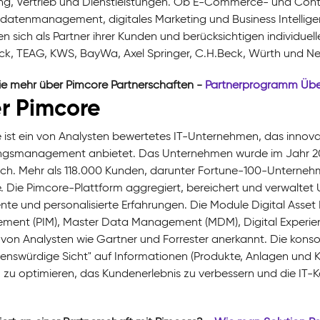
ng, Vertrieb und Dienstleistungen. Ob E-Commerce- und Con
datenmanagement, digitales Marketing und Business Intelligen
en sich als Partner ihrer Kunden und berücksichtigen individue
k, TEAG, KWS, BayWa, Axel Springer, C.H.Beck, Würth und Netto
ie mehr über Pimcore Partnerschaften -
Partnerprogramm Übe
r Pimcore
 ist ein von Analysten bewertetes IT-Unternehmen, das innov
ngsmanagement anbietet. Das Unternehmen wurde im Jahr 201
ich. Mehr als 118.000 Kunden, darunter Fortune-100-Unternehm
. Die Pimcore-Plattform aggregiert, bereichert und verwaltet
ente und personalisierte Erfahrungen. Die Module Digital Ass
ent (PIM), Master Data Management (MDM), Digital Exper
von Analysten wie Gartner und Forrester anerkannt. Die konsol
uenswürdige Sicht" auf Informationen (Produkte, Anlagen und Ku
nz zu optimieren, das Kundenerlebnis zu verbessern und die IT-