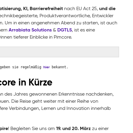
isierung, KI, Barrierefreiheit
und die
nach EU Act 25,
Technikbegeisterte, Produktverantwortliche, Entwickler
en. Um in einen angenehmen Abend zu starten, ist auch
Arrabiata Solutions
DGTLS
nern
&
, ist es eine
en tieferer Einblicke in Pimcore.
hier
 geben sie regelmäßig
bekannt.
ore in Kürze
inn des Jahres gewonnenen Erkenntnisse nachdenken,
uen. Die Reise geht weiter mit einer Reihe von
efere Verbindungen, Lernen und Innovation innerhalb
pire
19. und 20. März
! Begleiten Sie uns am
zu einer