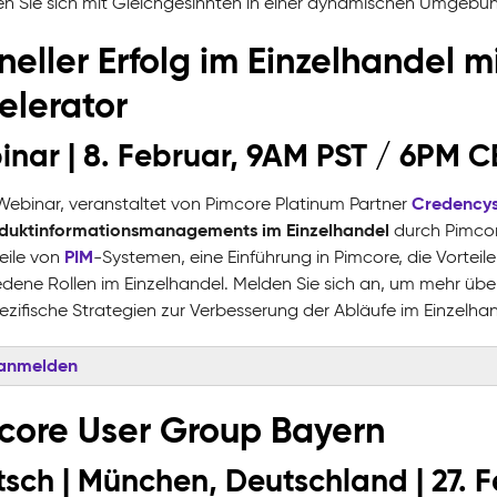
n Sie sich mit Gleichgesinnten in einer dynamischen Umgebung a
neller Erfolg im Einzelhandel 
elerator
nar | 8. Februar, 9AM PST / 6PM C
Credency
Webinar, veranstaltet von Pimcore Platinum Partner
duktinformationsmanagements im Einzelhandel
durch Pimcor
PIM
eile von
-Systemen, eine Einführung in Pimcore, die Vorteil
edene Rollen im Einzelhandel. Melden Sie sich an, um mehr übe
pezifische Strategien zur Verbesserung der Abläufe im Einzelhan
 anmelden
core User Group Bayern
sch | München, Deutschland | 27. F