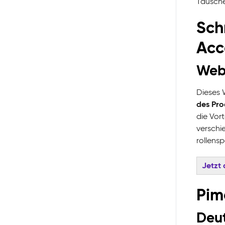
Tausche
Sch
Acc
Webi
Dieses 
des Pro
die Vort
verschi
rollens
Jetzt
Pim
Deut