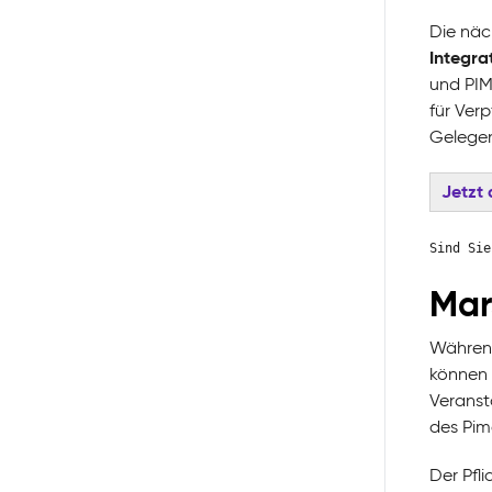
Die näc
Integra
und PIM
für Ver
Gelegen
Jetzt
Sind Sie
Mar
Während
können 
Veranst
des Pim
Der Pfli