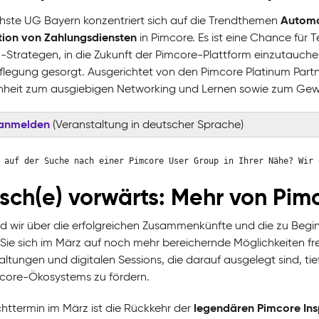
Automat
hste UG Bayern konzentriert sich auf die Trendthemen
tion von Zahlungsdiensten
in Pimcore. Es ist eine Chance für 
-Strategen, in die Zukunft der Pimcore-Plattform einzutauch
pflegung gesorgt. Ausgerichtet von den Pimcore Platinum Part
heit zum ausgiebigen Networking und Lernen sowie zum Gewinn
 anmelden
(Veranstaltung in deutscher Sprache)
 auf der Suche nach einer Pimcore User Group in Ihrer Nähe? Wir
sch(e) vorwärts: Mehr von Pimc
 wir über die erfolgreichen Zusammenkünfte und die zu Beg
Sie sich im März auf noch mehr bereichernde Möglichkeiten fre
altungen und digitalen Sessions, die darauf ausgelegt sind, ti
core-Ökosystems zu fördern.
legendären Pimcore Ins
chttermin im März ist die Rückkehr der