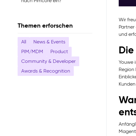
nach Pimcore ein?
Wir fre
Themen erforschen
Partner
und erf
All
News & Events
Die
PIM/MDM
Product
Community & Developer
Youwe i
Region b
Awards & Recognition
Einblick
Kunden 
War
ent
Anfängl
Magento