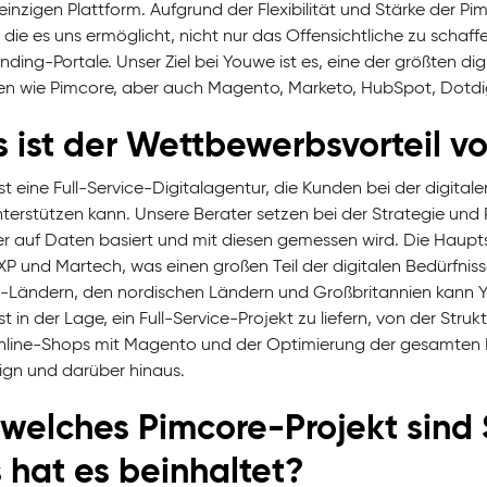
 einzigen Plattform. Aufgrund der Flexibilität und Stärke der 
 die es uns ermöglicht, nicht nur das Offensichtliche zu scha
ding-Portale. Unser Ziel bei Youwe ist es, eine der größten di
n wie Pimcore, aber auch Magento, Marketo, HubSpot, Dotdigi
 ist der Wettbewerbsvorteil v
st eine Full-Service-Digitalagentur, die Kunden bei der digita
nterstützen kann. Unsere Berater setzen bei der Strategie und
der auf Daten basiert und mit diesen gemessen wird. Die Ha
P und Martech, was einen großen Teil der digitalen Bedürfnis
-Ländern, den nordischen Ländern und Großbritannien kann Yo
t in der Lage, ein Full-Service-Projekt zu liefern, von der St
nline-Shops mit Magento und der Optimierung der gesamten P
gn und darüber hinaus.
 welches Pimcore-Projekt sind 
 hat es beinhaltet?