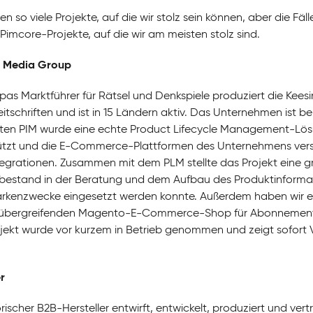
en so viele Projekte, auf die wir stolz sein können, aber die F
Pimcore-Projekte, auf die wir am meisten stolz sind.
g Media Group
opas Marktführer für Rätsel und Denkspiele produziert die Kee
eitschriften und ist in 15 Ländern aktiv. Das Unternehmen ist 
ten PIM wurde eine echte Product Lifecycle Management-Lösung
ützt und die E-Commerce-Plattformen des Unternehmens versor
ntegrationen. Zusammen mit dem PLM stellte das Projekt eine 
 bestand in der Beratung und dem Aufbau des Produktinform
kenzwecke eingesetzt werden konnte. Außerdem haben wir e
bergreifenden Magento-E-Commerce-Shop für Abonnements, 
jekt wurde vor kurzem in Betrieb genommen und zeigt sofort Vo
r
orischer B2B-Hersteller entwirft, entwickelt, produziert und v