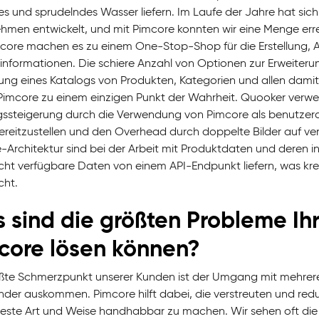
es und sprudelndes Wasser liefern. Im Laufe der Jahre hat si
hmen entwickelt, und mit Pimcore konnten wir eine Menge e
core machen es zu einem One-Stop-Shop für die Erstellung, A
informationen. Die schiere Anzahl von Optionen zur Erweiter
ung eines Katalogs von Produkten, Kategorien und allen damit
imcore zu einem einzigen Punkt der Wahrheit. Quooker verwe
gssteigerung durch die Verwendung von Pimcore als benutzerde
bereitzustellen und den Overhead durch doppelte Bilder auf 
-Architektur sind bei der Arbeit mit Produktdaten und deren 
icht verfügbare Daten von einem API-Endpunkt liefern, was 
cht.
 sind die größten Probleme Ihr
core lösen können?
ßte Schmerzpunkt unserer Kunden ist der Umgang mit mehreren 
nder auskommen. Pimcore hilft dabei, die verstreuten und redu
nteste Art und Weise handhabbar zu machen. Wir sehen oft die