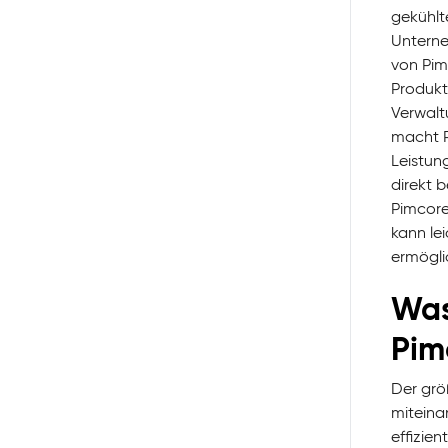
gekühlt
Unterne
von Pim
Produkt
Verwalt
macht P
Leistun
direkt 
Pimcore
kann le
ermögli
Was
Pim
Der grö
miteina
effizie