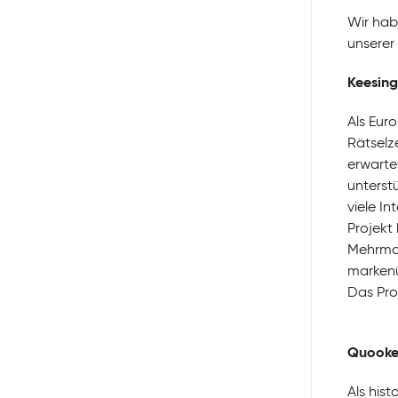
Wir hab
unserer 
Keesin
Als Eur
Rätselz
erwarte
unterst
viele I
Projekt
Mehrmar
markenü
Das Pro
Quooke
Als hist