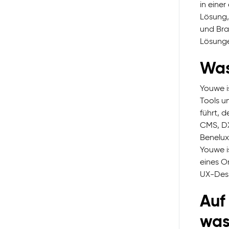
in einer
Lösung,
und Bran
Lösunge
Was
Youwe i
Tools u
führt, 
CMS, DX
Benelux
Youwe is
eines O
UX-Desi
Auf
was