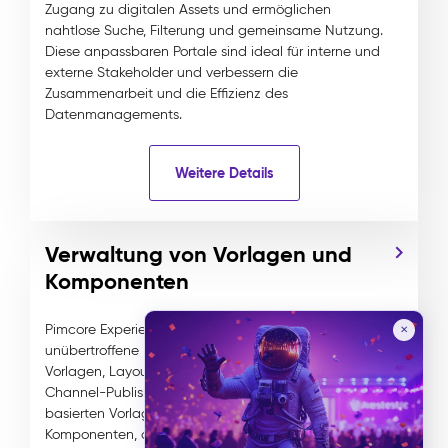
Zugang zu digitalen Assets und ermöglichen
nahtlose Suche, Filterung und gemeinsame Nutzung.
Diese anpassbaren Portale sind ideal für interne und
externe Stakeholder und verbessern die
Zusammenarbeit und die Effizienz des
Datenmanagements.
Weitere Details
Verwaltung von Vorlagen und
Komponenten
Pimcore Experience Management bietet
✕
unübertroffene Flexibilität bei der Verwaltung von
Vorlagen, Layouts und Inhalten und unterstützt Multi-
Channel-Publishing mit einem offenen, Twig-
basierten Vorlagensystem und wiederverwendbaren
Komponenten, die auf Benutzerfreundlichkeit und