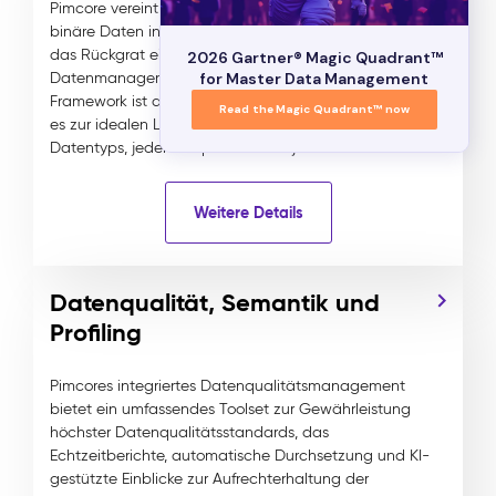
Pimcore vereint strukturierte, unstrukturierte und
binäre Daten in anpassbaren Modellen und bildet so
das Rückgrat einer intelligenten
2026 Gartner® Magic Quadrant™
Datenmanagementstrategie. Dieses leistungsstarke
for Master Data Management
Framework ist das Herzstück von Pimcore und macht
Read the Magic Quadrant™ now
es zur idealen Lösung für die Verwaltung jedes
Datentyps, jeder Komplexität und jedes Volumens.
Weitere Details
Datenqualität, Semantik und
Profiling
Pimcores integriertes Datenqualitätsmanagement
bietet ein umfassendes Toolset zur Gewährleistung
höchster Datenqualitätsstandards, das
Echtzeitberichte, automatische Durchsetzung und KI-
gestützte Einblicke zur Aufrechterhaltung der