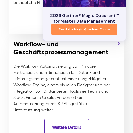
betriebliche Effizienz und Konsistenz verbessert.
2026 Gartner® Magic Quadrant™
Weitere Details
for Master Data Management
Read the Magic Quadrant™ now
Workflow- und
Geschäftsprozessmanagement
Die Workflow-Automatisierung von Pimcore
zentralisiert und rationalisiert das Daten- und
Erfahrungsmanagement mit einer ausgeklügelten
Workflow-Engine, einem visuellen Designer und der
Integration von Drittanbieter-Tools wie Teams und
Slack. Pimcore Copilot verbessert die
Automatisierung durch KI/ML-gestützte
Unterstützung weiter.
Weitere Details