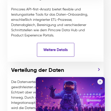
Pimcores API-first-Ansatz bietet flexible und
leistungsstarke Tools für das Daten-Onboarding,
einschließlich integrierter ETL-Prozesse,
Datenabgleich, Bereinigung und verschiedener
Schnittstellen wie dem Pimcore Data Hub und
Product Experience Portals.
Weitere Details
Verteilung der Daten
Die Datenverteilungsfunktionen von Pimcore
✕
gewährleisten einen effizienten Datenaustausch in
Echtzeit über verschiedene Kanäle und Systeme
hinweg. Durch die Nutzung flexibler
Integrationsoptionen und automatisierter Workflows
wird die Datenverteilung rationalisiert und die