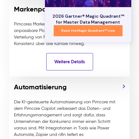
Markenportale
2026 Gartner® Magic Quadrant™
for Master Data Management
Pimcores Markenportale bieten eine zentralisierte,
anpassbare Plattform für die Verwaltung und
Read the Magic Quadrant™ now
Verteilung von Marken-Assets und gewährleisten
Konsistenz über alle Kanäle hinweg.
Weitere Details
Automatisierung
Die KI-gesteuerte Automatisierung von Pimcore mit
dem Pimcore Copilot verbessert das Daten- und
Erfahrungsmanagement und sorgt dafür, dass
Unternehmen der Konkurrenz immer einen Schritt
voraus sind. Mit Integrationen in Tools wie Power
Automate, Zapier und n8n liefert es