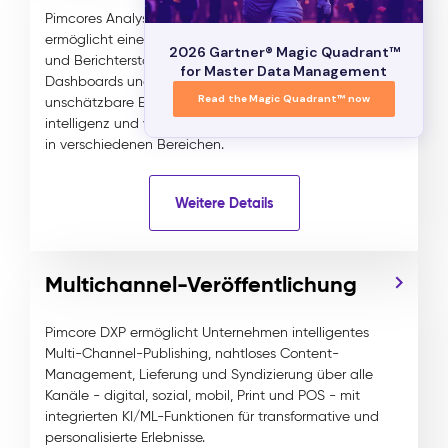
Pimcores Analyse- und Berichterstattungsfunktion
ermöglicht eine robuste Datenanalyse, Überwachung
2026 Gartner® Magic Quadrant™
und Berichterstattung. Durch die Nutzung integrierter
for Master Data Management
Dashboards und Tools von Drittanbietern bietet es
Read the Magic Quadrant™ now
unschätzbare Einblicke in die Datenqualität und -
intelligenz und verbessert die Entscheidungsprozesse
in verschiedenen Bereichen.
Weitere Details
Multichannel-Veröffentlichung
Pimcore DXP ermöglicht Unternehmen intelligentes
Multi-Channel-Publishing, nahtloses Content-
Management, Lieferung und Syndizierung über alle
Kanäle - digital, sozial, mobil, Print und POS - mit
integrierten KI/ML-Funktionen für transformative und
personalisierte Erlebnisse.