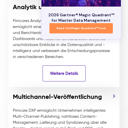
Analytik und Berichterstattung
2026 Gartner® Magic Quadrant™
for Master Data Management
Pimcores Analyse- und Berichterstattungsfunktion
ermöglicht eine robuste Datenanalyse, Überwachung
Read the Magic Quadrant™ now
und Berichterstattung. Durch die Nutzung integrierter
Dashboards und Tools von Drittanbietern bietet es
unschätzbare Einblicke in die Datenqualität und -
intelligenz und verbessert die Entscheidungsprozesse
in verschiedenen Bereichen.
Weitere Details
Multichannel-Veröffentlichung
Pimcore DXP ermöglicht Unternehmen intelligentes
Multi-Channel-Publishing, nahtloses Content-
Management, Lieferung und Syndizierung über alle