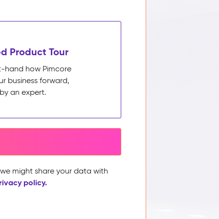
d Product Tour
rst-hand how Pimcore
ur business forward,
by an expert.
, we might share your data with
rivacy policy.