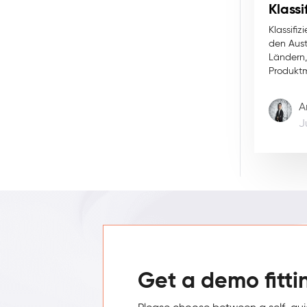
Klass
Klassifi
den Aus
Ländern
Produktm
A
J
Get a demo fitti