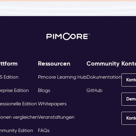
attform
Ressourcen
Community
Kont
S Edition
Pimcore Learning Hub
Dokumentation
Kont
rprise Edition
Blogs
GitHub
Demo
essionelle Edition
Whitepapers
tionen vergleichen
Veranstaltungen
Kont
munity Edition
FAQs