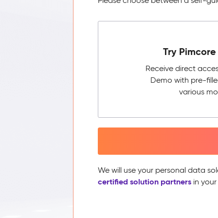
Please choose between a self-guid
Try Pimcore 
Receive direct acce
Demo with pre-fill
various mo
We will use your personal data sol
certified solution partners
in your