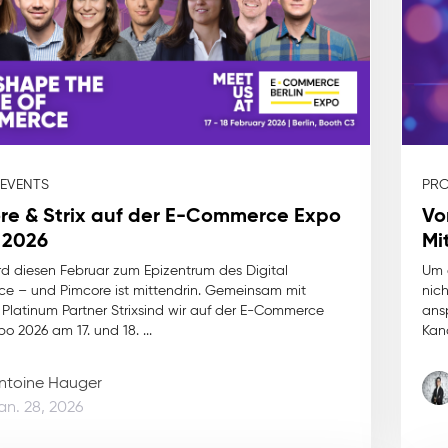
 EVENTS
PR
re & Strix auf der E-Commerce Expo
Vo
n 2026
Mi
ird diesen Februar zum Epizentrum des Digital
Um 
 – und Pimcore ist mittendrin. Gemeinsam mit
nich
Platinum Partner Strixsind wir auf der E-Commerce
ans
po 2026 am 17. und 18. ...
Kanä
ntoine Hauger
an. 28, 2026