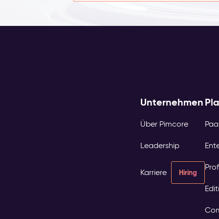
Unternehmen
Pl
Über Pimcore
Paa
Leadership
Ente
Prof
Karriere
Hiring
Edi
Com