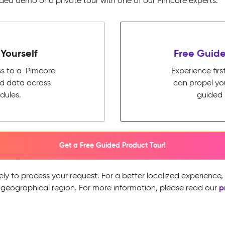
ed demo or a private tour with one of our Pimcore experts.
Yourself
Free Guide
ss to a Pimcore
Experience fi
ed data across
can propel yo
dules.
guided 
Get a Free Guided Product Tour!
ely to process your request. For a better localized experience
p
 geographical region. For more information, please read our