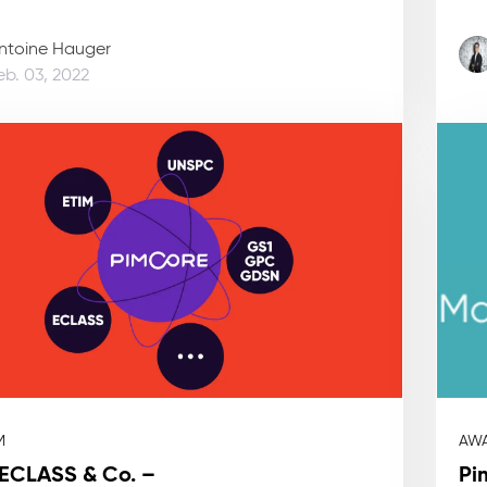
ntoine Hauger
eb. 03, 2022
M
AWA
 ECLASS & Co. –
Pi