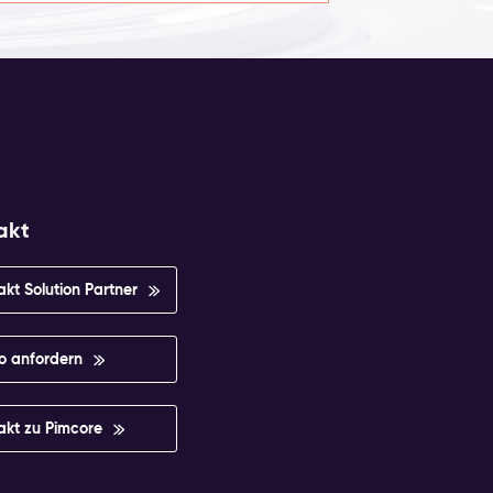
akt
akt Solution Partner
 anfordern
akt zu Pimcore