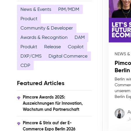
News & Events
PIM/MDM
Product
Community & Developer
Awards & Recognition
DAM
Produkt
Release
Copilot
NEWS &
DXP/CMS
Digital Commerce
Pimco
CDP
Berli
Berlin w
Featured Articles
Commerce
unserem 
Berlin Ex
Pimcore Awards 2025:
Auszeichnungen für Innovation,
Wachstum und Partnerschaft
A
J
Pimcore & Strix auf der E-
Commerce Expo Berlin 2026