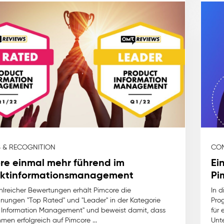
 & RECOGNITION
COM
re einmal mehr führend im
Ei
ktinformationsmanagement
Pi
lreicher Bewertungen erhält Pimcore die
In d
nungen "Top Rated" und "Leader" in der Kategorie
Pro
 Information Management" und beweist damit, dass
für 
men erfolgreich auf Pimcore ...
Unte