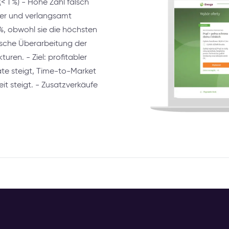
< 1 %) - Hohe Zahl falsch
ter und verlangsamt
1%, obwohl sie die höchsten
sche Überarbeitung der
ren. - Ziel: profitabler
rate steigt, Time-to-Market
it steigt. - Zusatzverkäufe