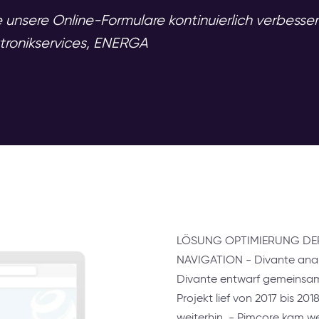
e unsere Online-Formulare kontinuierlich verbesse
ktronikservices, ENERGA
LÖSUNG OPTIMIERUNG DER
NAVIGATION - Divante anal
Divante entwarf gemeinsam 
Projekt lief von 2017 bis 20
weiterhin. - Pimcore kam we