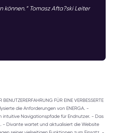
rn können.“ Tomasz Afta?ski Leiter
 BENUTZERERFAHRUNG FÜR EINE VERBESSERTE
ysierte die Anforderungen von ENERGA. -
intuitive Navigationspfade für Endnutzer. - Das
18. - Divante wartet und aktualisiert die Website
gen seiner vielseitigen Funktionen zum Einsatz. -