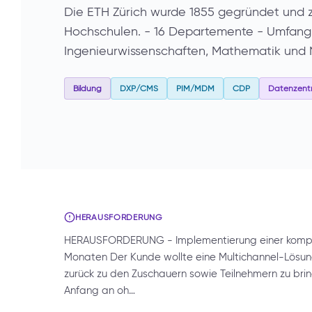
Die ETH Zürich wurde 1855 gegründet und z
Hochschulen. - 16 Departemente - Umfangr
Ingenieurwissenschaften, Mathematik und
Bildung
DXP/CMS
PIM/MDM
CDP
Datenzentr
HERAUSFORDERUNG
HERAUSFORDERUNG - Implementierung einer komple
Monaten Der Kunde wollte eine Multichannel-Lösung
zurück zu den Zuschauern sowie Teilnehmern zu br
Anfang an oh…