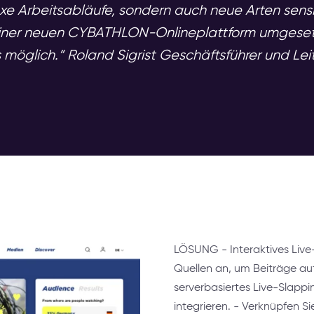
xe Arbeitsabläufe, sondern auch neue Arten sensi
einer neuen CYBATHLON-Onlineplattform umgesetz
glich.“ Roland Sigrist Geschäftsführer und Leit
LÖSUNG - Interaktives Live
Quellen an, um Beiträge aut
serverbasiertes Live-Slapp
integrieren. - Verknüpfen S