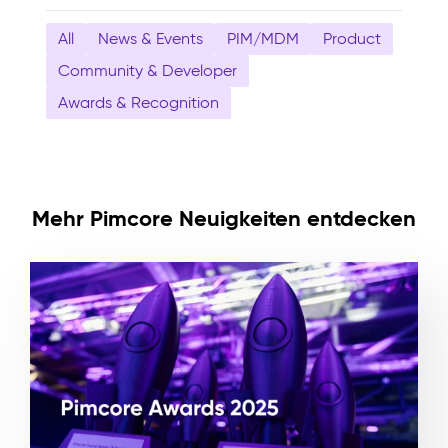
All
News & Events
PIM/MDM
Product
Community & Developer
Awards & Recognition
Mehr Pimcore Neuigkeiten entdecken