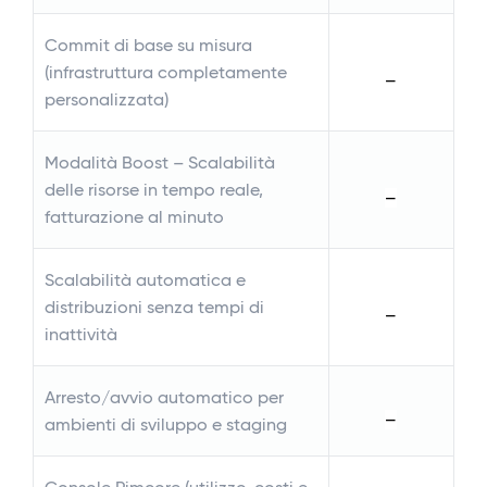
Co
Commit di base su misura
(i
(infrastruttura completamente
—
pe
personalizzata)
Mo
Modalità Boost – Scalabilità
de
delle risorse in tempo reale,
—
fa
fatturazione al minuto
Sc
Scalabilità automatica e
di
distribuzioni senza tempi di
—
in
inattività
Ar
Arresto/avvio automatico per
am
—
ambienti di sviluppo e staging
Co