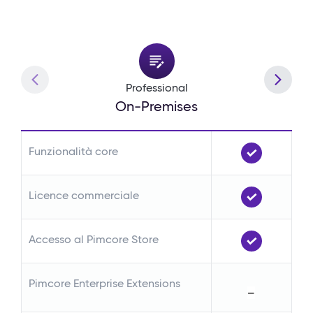
Professional
On-Premises
Funzionalità core
Fu
Licence commerciale
Li
Accesso al Pimcore Store
Ac
Pimcore Enterprise Extensions
Pi
—