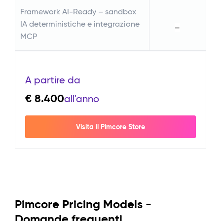
Fr
Framework AI-Ready – sandbox
IA
IA deterministiche e integrazione
—
M
MCP
A partire da
€ 8.400
all'anno
Visita il Pimcore Store
Pimcore Pricing Models -
Domande frequenti