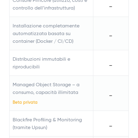
Console Pimcore (utilizzo, costi e
co
—
controllo dell’infrastruttura)
In
Installazione completamente
au
automatizzata basata su
—
co
container (Docker / CI/CD)
Di
Distribuzioni immutabili e
ri
—
riproducibili
Ma
Managed Object Storage – a
co
consumo, capacità illimitata
—
Be
Beta privata
Bl
Blackfire Profiling & Monitoring
(t
—
(tramite Upsun)