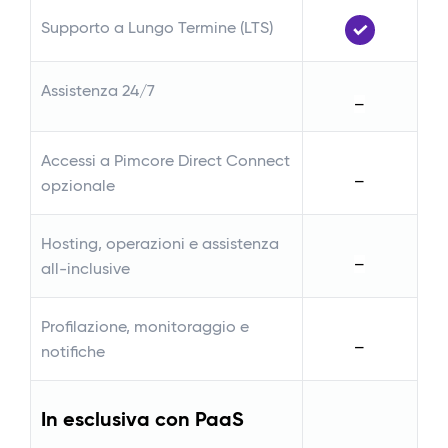
Su
Supporto a Lungo Termine (LTS)
As
Assistenza 24/7
—
Ac
Accessi a Pimcore Direct Connect
op
—
opzionale
Ho
Hosting, operazioni e assistenza
al
—
all-inclusive
Pr
Profilazione, monitoraggio e
no
—
notifiche
I
In esclusiva con PaaS