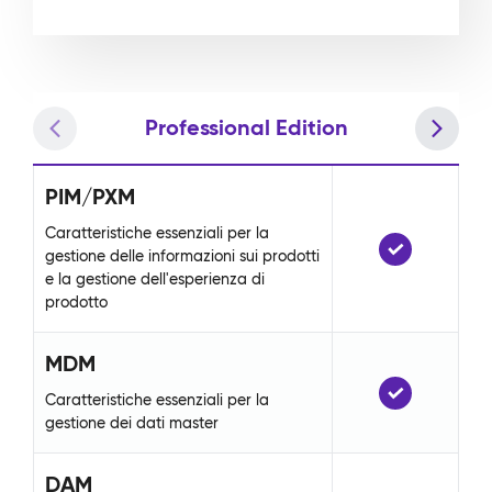
Professional Edition
PIM/PXM
P
Caratteristiche essenziali per la
Car
gestione delle informazioni sui prodotti
ges
e la gestione dell'esperienza di
e l
prodotto
pr
MDM
M
Caratteristiche essenziali per la
Car
gestione dei dati master
ge
DAM
D