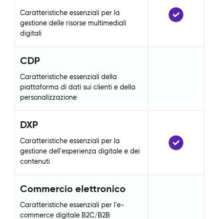
Caratteristiche essenziali per la
Car
gestione delle risorse multimediali
ges
digitali
dig
CDP
C
Caratteristiche essenziali della
Car
piattaforma di dati sui clienti e della
pia
personalizzazione
pe
DXP
D
Caratteristiche essenziali per la
Car
gestione dell'esperienza digitale e dei
ges
contenuti
co
Commercio elettronico
C
Caratteristiche essenziali per l'e-
Car
commerce digitale B2C/B2B
co