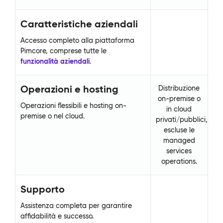
Caratteristiche aziendali
Ca
Accesso completo alla piattaforma
Ac
Pimcore, comprese tutte le
Pi
funzionalità aziendali
.
fun
Operazioni e hosting
O
Distribuzione
on-premise o
Operazioni flessibili e hosting on-
Ope
in cloud
premise o nel cloud.
pr
privati/pubblici,
escluse le
managed
services
operations.
Supporto
S
Assistenza completa per garantire
As
affidabilità e successo.
aff